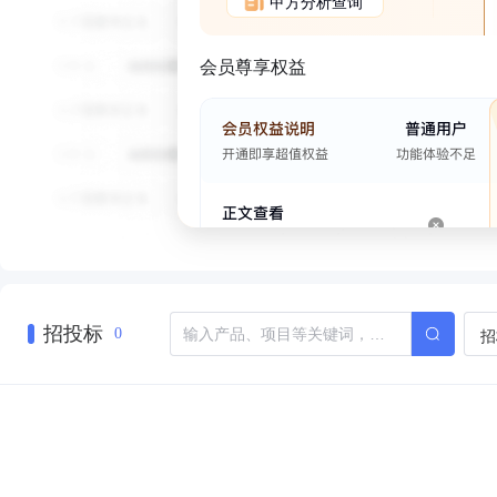
甲方分析查询
会员尊享权益
招投标
招
0