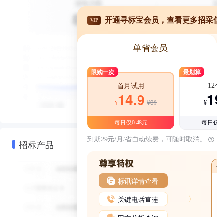
开通寻标宝会员，查看更多招采
VIP
单省会员
限购一次
最划算
1
首月试用
1
14.9
¥39
¥
¥
每日仅0.48元
每日仅
到期29元/月/省自动续费，可随时取消。
招标产品
标讯详情查看
关键电话直连