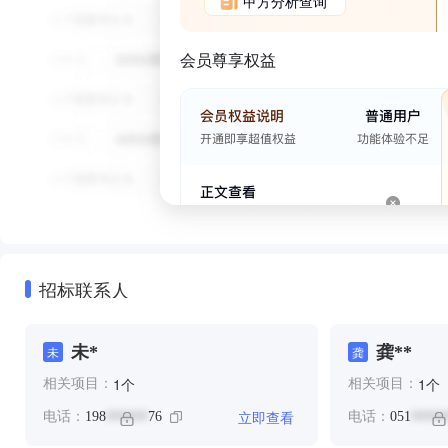
甲方分析查询
会员尊享权益
招标联系人
未*
龚**
未
龚
个
个
1
1
相关项目：
相关项目：
立即查看
电话：
198
76
电话：
051
******
*****