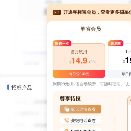
开通寻标宝会员，查看更多招采
VIP
单省会员
限购一次
最划算
1
首月试用
1
14.9
¥39
¥
¥
每日仅0.48元
每日仅
到期29元/月/省自动续费，可随时取消。
招标产品
标讯详情查看
关键电话直连