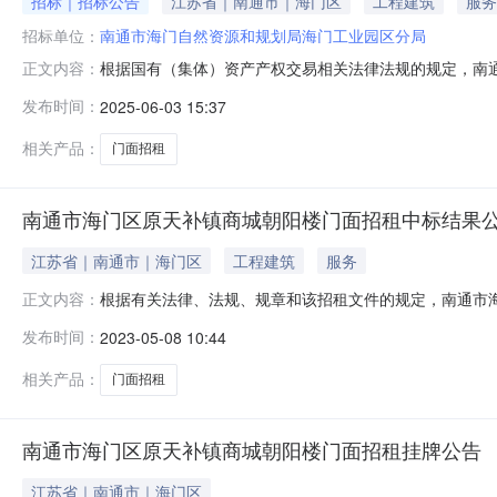
招标｜招标公告
江苏省｜南通市｜海门区
工程建筑
服务
招标单位：
南通市海门自然资源和规划局海门工业园区分局
根据国有（集体）资产产权交易相关法律法规的规定，南
正文内容：
名称）进行公开挂牌招标，欢迎符合要求的承租人前来投
发布时间：
2025-06-03 15:37
2.1、标的物内容及底价：序号招租门面号拟租赁时间租赁底
期。3、项目标的用途要求：用途不
相关产品：
门面招租
南通市海门区原天补镇商城朝阳楼门面招租中标结果
江苏省｜南通市｜海门区
工程建筑
服务
根据有关法律、法规、规章和该招租文件的规定，南通市
正文内容：
间中标价格（元/年）中标人1原天补镇商城朝阳楼10号
发布时间：
2023-05-08 10:44
市海门自然资源和规划局海门工业园区分局2023年05月0
相关产品：
门面招租
南通市海门区原天补镇商城朝阳楼门面招租挂牌公告
江苏省｜南通市｜海门区