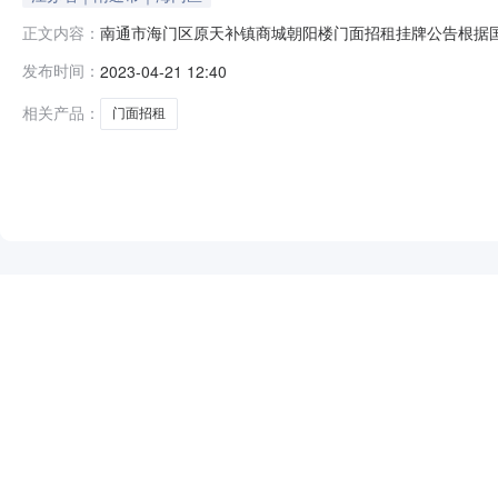
南通市海门区原天补镇商城朝阳楼门面招租挂牌公告根据
正文内容：
区原天补镇商城朝阳楼门面招租（项目名称）进行公开挂
发布时间：
2023-04-21 12:40
法使用权利。2、项目交易标的物概况：2.1、标的物内容
97802.2、标的物位置：海门区原天
相关产品：
门面招租
NEW
HOT
5折起
暂时没有搜索结果…