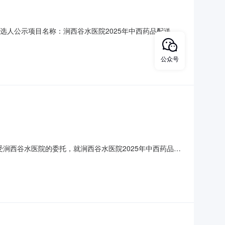
候选人公示项目名称：涧西谷水医院2025年中西药品配送服
中标候选人：华润洛阳医药有限公司中药饮片投标报价：
国家及行业质量验收合格标准,满足招标人的相关要求。第二中
公众号
司受涧西谷水医院的委托，就涧西谷水医院2025年中西药品配
与招标范围：1.项目编号：洛自招(2025)0050号2.
价（最高限价）：西药品（含中成药）：执行河南省医疗保障