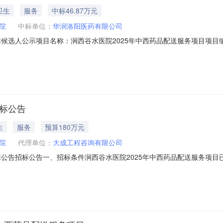
卫生
服务
中标46.87万元
院
中标单位：
华润洛阳医药有限公司
候选人公示项目名称：涧西谷水医院2025年中西药品配送服务项目项目编号：
选人：华润洛阳医药有限公司中药饮片投标报价：468658.1元，西
质量验收合格标准,满足招标人的相关要求。第二中标候选人：河南九州通医
招标公告
生
服务
预算180万元
院
代理单位：
大成工程咨询有限公司
标公告招标公告一、招标条件涧西谷水医院2025年中西药品配送服务项
对该项目进行公开招标，欢迎符合相关条件的投标人参加投标。二、项目概况与
目3.采购方式：公开招标4.预算金额：1800000.00元招标控制价