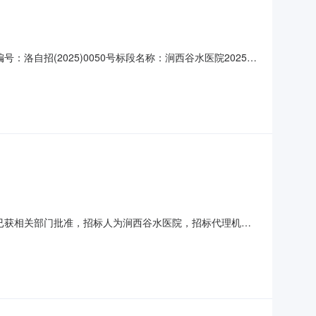
洛自招(2025)0050号标段名称：涧西谷水医院2025年
药品（含中成药）报价：执行河南省医疗保障公共服务平台挂网
药有限公司中药饮片投标报价：393461.58元，西药品
目已获相关部门批准，招标人为涧西谷水医院，招标代理机构
招标范围1.项目编号：洛自招(2025)0050号2.项目
（最高限价）：西药品（含中成药）：执行河南省医疗保障公共服