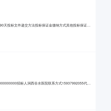
有效期90天投标文件递交方法投标保证金缴纳方式其他投标保证金
方式答疑澄清时间是否延期延期后开标时间延期后开标地点对文
000000招标人涧西谷水医院联系方式15937992055代理
目，提供医院中西药品的配送及相关服务，以满足医疗业务需
2025年中西药品配送服务项目公开招标2025年