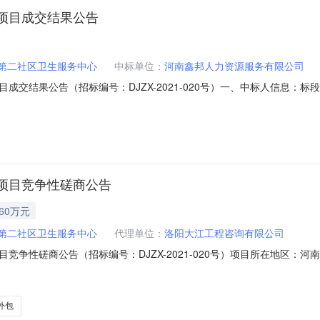
项目成交结果公告
第二社区卫生服务中心
中标单位：
河南鑫邦人力资源服务有限公司
交结果公告（招标编号：DJZX-2021-020号）一、中标人信息：标段
格：18.5850万元二、其他：一、项目编号：DJZX-2021-020
有限公司供应商地址：洛阳市建设路154号成交金额：185850.00元
项目竞争性磋商公告
.60万元
第二社区卫生服务中心
代理单位：
洛阳大江工程咨询有限公司
竞争性磋商公告（招标编号：DJZX-2021-020号）项目所在地区：
批准，项目资金来源为国有资金18.6万元，招标人为涧西区长安路第二
区承担承担公共卫生服务任务，新增新冠疫苗注射及对社区居民开展防疫
外包