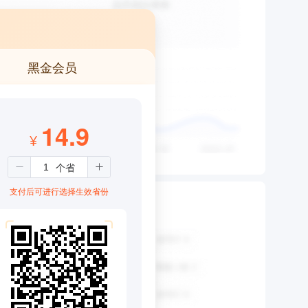
黑金会员
14.9
¥
支付后可进行选择生效省份