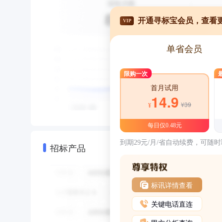
开通寻标宝会员，查看
VIP
单省会员
限购一次
首月试用
14.9
¥39
¥
每日仅0.48元
到期29元/月/省自动续费，可随
招标产品
标讯详情查看
关键电话直连