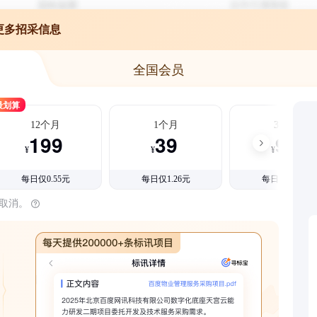
更多招采信息
全国会员
最划算
12个月
1个月
3个月
199
39
99
¥
¥
¥
每日仅0.55元
每日仅1.26元
每日仅1.08元
时取消。