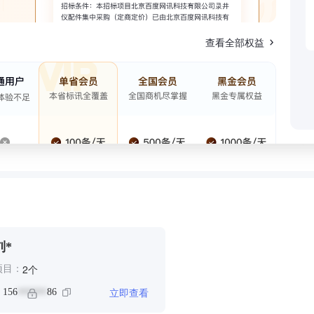
查看全部权益
刘*
个
2
项目：
立即查看
：
156
86
******