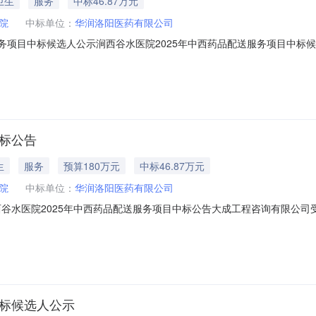
卫生
服务
中标46.87万元
院
中标单位：
华润洛阳医药有限公司
送服务项目中标候选人公示涧西谷水医院2025年中西药品配送服务项目中标
标段名称：涧西谷水医院2025年中西药品配送服务项目一、开标信息：第一
执行河南省医疗保障公共服务平台挂网价格。服务期：1年。质量要求：达到
中标公告
生
服务
预算180万元
中标46.87万元
院
中标单位：
华润洛阳医药有限公司
目]涧西谷水医院2025年中西药品配送服务项目中标公告大成工程咨询有限公
了开标、评标、中标候选人公示。现就本次中标结果公告如下：一、项目概况
务项目3.采购方式：公开招标4.预算金额：1800000.00元招标控制
中标候选人公示