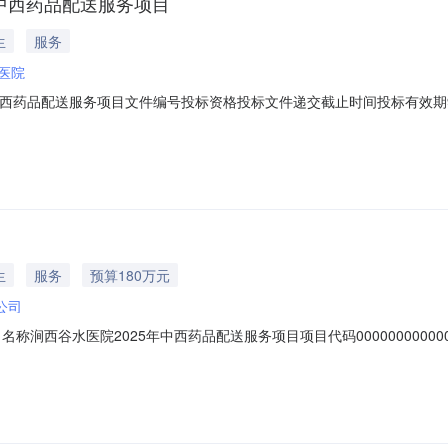
25年中西药品配送服务项目
生
服务
医院
院2025年中西药品配送服务项目文件编号投标资格投标文件递交截止时间投标
办法LYGCWFBWQDNEW[JS]开标时间开标地点开标方式资格审查
生
服务
预算180万元
公司
涧西谷水医院2025年中西药品配送服务项目项目代码00000000000000
9308项目批准文件/项目概况涧西谷水医院2025年中西药品配送服务项
划发布时间拟交易场所合同估算金额（万元）资金来源备注1涧西谷水医院