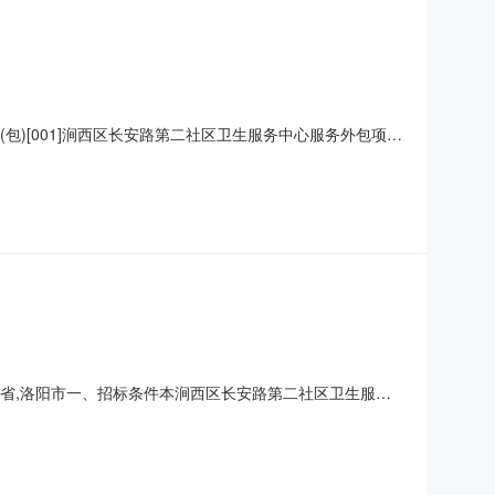
(包)[001]涧西区长安路第二社区卫生服务中心服务外包项
号二、项目名称：涧西区长安路第二社区卫生服务中心服务外包项目
四、主要标的信息1、采购项目简要说明：长二社区承担承
河南省,洛阳市一、招标条件本涧西区长安路第二社区卫生服务
社区卫生服务中心。本项目已具备招标条件，现招标方式为其
工作，各岗位人员不足情况严重，为满足涧西区长安路第二