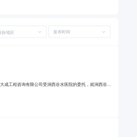
省份地区
公告大成工程咨询有限公司受涧西谷水医院的委托，就涧西谷水
标结果公告如下：一、项目概况与招标范围：1.项目编号：
00000.00元招标控制价（最高限价）：西药品（含中成药）：