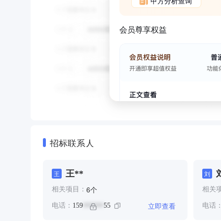
甲方分析查询
会员尊享权益
招标联系人
王**
王
刘
个
6
相关项目：
相关
立即查看
电话：
159
55
电话
******