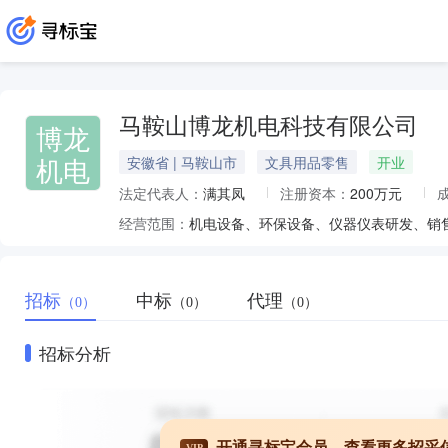
马鞍山博龙机电科技有限公司
博龙
机电
安徽省 | 马鞍山市
文具用品零售
开业
法定代表人：
满其凤
注册资本：
200万元
经营范围：
招标
中标
代理
（0）
（0）
（0）
招标分析
开通寻标宝会员，查看更多招采
VIP