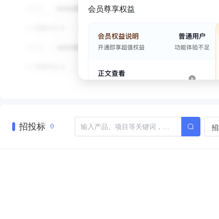
会员尊享权益
招投标
招
0