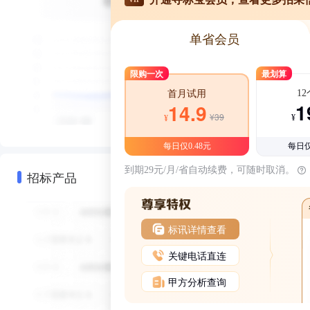
单省会员
限购一次
最划算
1
首月试用
1
14.9
¥39
¥
¥
每日仅0.48元
每日仅
到期29元/月/省自动续费，可随时取消。
招标产品
标讯详情查看
关键电话直连
甲方分析查询