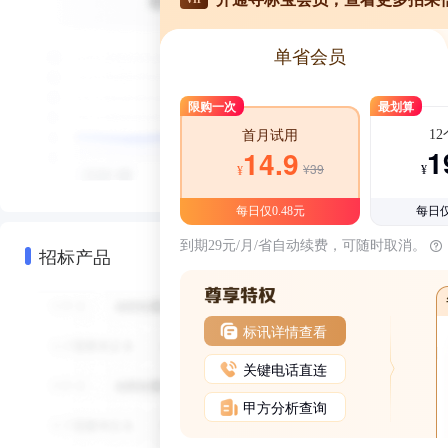
单省会员
限购一次
最划算
1
首月试用
1
14.9
¥39
¥
¥
每日仅0.48元
每日仅
到期29元/月/省自动续费，可随时取消。
招标产品
标讯详情查看
关键电话直连
甲方分析查询