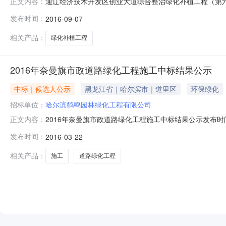
通辽经济技术开发区创业大道综合整治绿化补植工程（第六标
正文内容：
间：招标机构：招标地区：内蒙古自治区招标产品：所属行业：
发布时间：
2016-09-07
术开发区创业大道综合整治绿化补植工程（二次），于201
委员会对
相关产品：
绿化补植工程
2016年奈曼旗市政道路绿化工程施工中标结果公示
中标｜候选人公示
黑龙江省｜哈尔滨市｜道里区
环保绿化
招标单位：
哈尔滨鹤鸣园林绿化工程有限公司
2016年奈曼旗市政道路绿化工程施工中标结果公示发布时间
正文内容：
招标代理有限责任公司招标地区：内蒙古自治区招标产品：所
发布时间：
2016-03-22
年03月21日上午09:00在奈曼旗公共资源交易中心开
委员
相关产品：
施工
道路绿化工程