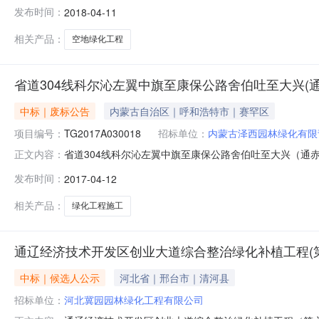
化工程包括投标人名称:赤峰璟艺生态环境工程有限公司报价:
发布时间：
2018-04-11
园林工程有限公司报价:0.000元工期:0投标保证金额:
相关产品：
空地绿化工程
省道304线科尔沁左翼中旗至康保公路舍伯吐至大兴(
中标｜废标公告
内蒙古自治区｜呼和浩特市｜赛罕区
项目编号：
TG2017A030018
招标单位：
内蒙古泽西园林绿化有限
省道304线科尔沁左翼中旗至康保公路舍伯吐至大兴（通赤界
正文内容：
公开截止时间：2017-04-1500:00:00招标机构
发布时间：
2017-04-12
（通赤界）段公路工程开鲁境内公路绿化工程施工(招标编号：T
相关产品：
绿化工程施工
通辽经济技术开发区创业大道综合整治绿化补植工程(
中标｜候选人公示
河北省｜邢台市｜清河县
招标单位：
河北冀园园林绿化工程有限公司