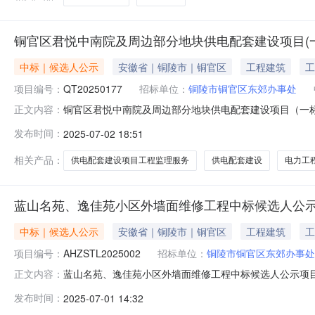
铜官区君悦中南院及周边部分地块供电配套建设项目(
中标｜候选人公示
安徽省｜铜陵市｜铜官区
工程建筑
工
项目编号：
QT20250177
招标单位：
铜陵市铜官区东郊办事处
铜官区君悦中南院及周边部分地块供电配套建设项目（一标
正文内容：
（一标段）工程监理服务建设单位铜陵市铜官区东郊办事处建设
发布时间：
2025-07-02 18:51
第一中标候选人第二中标候选人第三中标候选人单位名称铜陵科
备阶段
相关产品：
供电配套建设项目工程监理服务
供电配套建设
电力工
蓝山名苑、逸佳苑小区外墙面维修工程中标候选人公
中标｜候选人公示
安徽省｜铜陵市｜铜官区
工程建筑
工
项目编号：
AHZSTL2025002
招标单位：
铜陵市铜官区东郊办事处
蓝山名苑、逸佳苑小区外墙面维修工程中标候选人公示项目编
正文内容：
联系方式黄先生/0562-2600602建设单位联系地址
发布时间：
2025-07-01 14:32
单位名称安徽泓深建设有限公司//企业资质建筑工程施工总承包