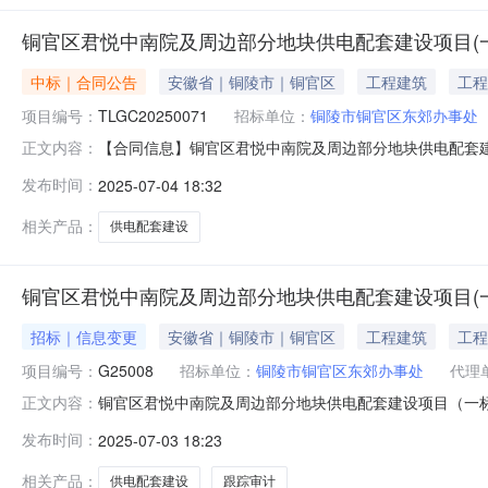
铜官区君悦中南院及周边部分地块供电配套建设项目(
中标｜合同公告
安徽省｜铜陵市｜铜官区
工程建筑
工程
项目编号：
TLGC20250071
招标单位：
铜陵市铜官区东郊办事处
【合同信息】铜官区君悦中南院及周边部分地块供电配套建设
正文内容：
段）项目编号TLGC20250071项目名称铜官区君悦中南
发布时间：
2025-07-04 18:32
供电配套建设项目（一标段）合同甲方名称铜陵市铜官区东郊办
相关产品：
供电配套建设
铜官区君悦中南院及周边部分地块供电配套建设项目(
招标｜信息变更
安徽省｜铜陵市｜铜官区
工程建筑
工程
项目编号：
G25008
招标单位：
铜陵市铜官区东郊办事处
代理
铜官区君悦中南院及周边部分地块供电配套建设项目（一标
正文内容：
目”（招标项目编号：G25008）招标文件部分内容进行
发布时间：
2025-07-03 18:23
求“上述人员配置要求为本项目最低要求，投标人需提供人
人员证书及开标截止之日前半年连续
相关产品：
供电配套建设
跟踪审计