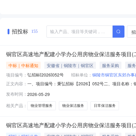
招投标
招
155
铜官区高速地产配建小学办公用房物业保洁服务项目(
中标｜中标通知
安徽省｜铜陵市｜铜官区
服务采购
服务
项目编号：
弘招标[2026]052号
招标单位：
铜陵市铜官区东郊办事
一、项目编号：秉弘招标【2026】052号二、项目名
正文内容：
司供应商地址：安徽省铜陵市铜官区宜嘉路金口岭村87栋附
发布时间：
2026-05-29
（二次）服务范围：具体详见竞争性磋商文件。服务要求
服务期为一年；合同一年一签，在
相关产品：
物业管理服务
物业保洁服务
日常保洁服务
铜官区高速地产配建小学办公用房物业保洁服务项目(