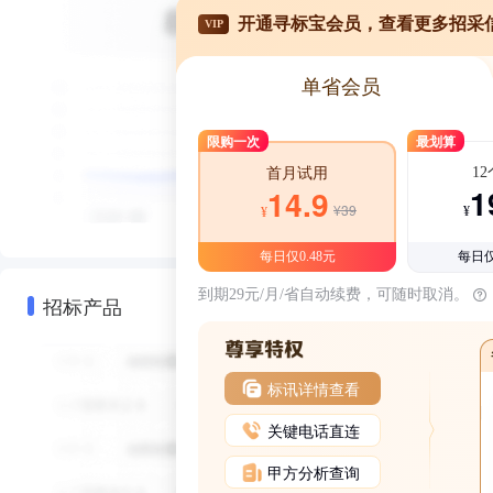
开通寻标宝会员，查看更多招采
VIP
单省会员
限购一次
最划算
1
首月试用
1
14.9
¥39
¥
¥
每日仅0.48元
每日仅
到期29元/月/省自动续费，可随时取消。
招标产品
标讯详情查看
关键电话直连
甲方分析查询