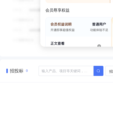
会员尊享权益
招投标
招
0