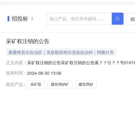
招投标
招
1
采矿权注销的公告
新疆维吾尔自治区｜克孜勒苏柯尔克孜自治州｜阿图什市
采矿权注销的公告采矿权注销的公告索？？引？？号0101048
正文内容：
公告文？？？？？？？？号〔〕号主？？题？？词矿权注
发布时间：
2024-08-30 13:06
（新疆阿图什市砂石料聚集区一号建筑用砂矿）、克州通
聚集区十二号建
相关产品：
采矿权
建筑用砂矿
建筑用砂