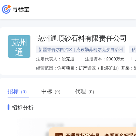
克州通顺砂石料有限责任公司
克州
通
新疆维吾尔自治区 | 克孜勒苏柯尔克孜自治州
粘
法定代表人：
段克朋
注册资本：
2000万元
经营范围：
招标
中标
代理
（0）
（0）
（0）
招标分析
开通寻标宝会员，查看更多招采
VIP