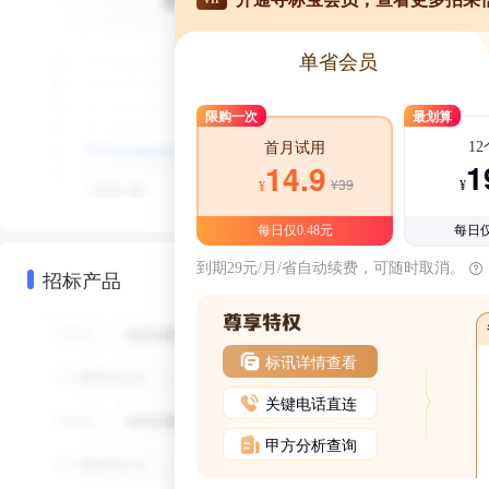
单省会员
限购一次
最划算
1
首月试用
1
14.9
¥39
¥
¥
每日仅0.48元
每日仅
到期29元/月/省自动续费，可随时取消。
招标产品
标讯详情查看
关键电话直连
甲方分析查询