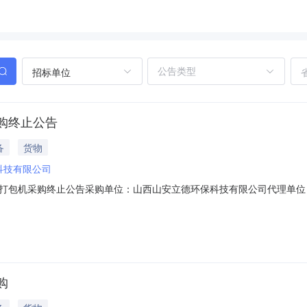
招标单位
购终止公告
备
货物
科技有限公司
打包机采购终止公告采购单位：山西山安立德环保科技有限公司代理单位
17703408796商机类型：物资类山安立德建筑垃圾处理全自动轻物质打包机
质打包机采购的采购公告，现将该项目终止，终止原因如下：截至招标文
购