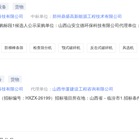
设备
货物
科技有限公司
中标单位：
郑州鼎盛高新能源工程技术有限公司
购标段1候选人公示采购单位：山西山安立德环保科技有限公司代理单位
招标编号：HXZX-26199）山西华厦建设工程咨询有限公司受山西山安
中标候选人公示如下：一、评审情况推荐中标候选人：第一中标候选人：
阶梯棒条筛
检查筛分机
颚式破碎机
反击式破碎机
风选机
备
货物
科技有限公司
代理单位：
山西华厦建设工程咨询有限公司
招标编号：HXZX-26199）招标项目所在地：山西省－临汾市1.招
安立德建筑垃圾处理线主要设备采购进行公开招标，欢迎潜在投标人参与投
德建筑垃圾处理线主要设备采购，振动给料机、板式给料机、颚式破碎机、