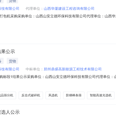
备
货物
科技有限公司
代理单位：
山西华厦建设工程咨询有限公司
打包机采购采购单位：山西山安立德环保科技有限公司代理单位：山西华
17703408796商机类型：物资类山安立德建筑垃圾处理全自动轻物质打包机
咨询有限公司（招标代理）受山西山安立德环保科技有限公司（招标人）
结果公示
备
货物
科技有限公司
中标单位：
郑州鼎盛高新能源工程技术有限公司
购标段1结果公示采购单位：山西山安立德环保科技有限公司代理单位：
编号：HXZX-26199）山西华厦建设工程咨询有限公司受山西山安立德
结果公告如下：一、中标结果中标人：郑州鼎盛高新能源工程技术有限公
成品筛分机
反击式破碎机
风选机
阶梯棒条筛
智能高速光选机
候选人公示