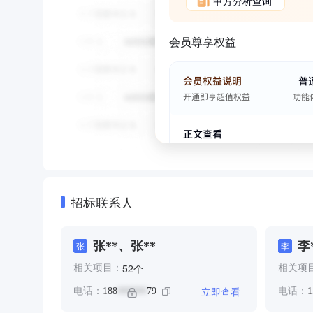
甲方分析查询
会员尊享权益
招标联系人
张**、张**
李
张
李
个
52
相关项目：
相关项
立即查看
电话：
188
79
电话：
1
******