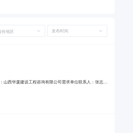
省份地区
：山西华厦建设工程咨询有限公司需求单位联系人：张志
采购终止公告终止公告（采购编号：HXZX-26200）一、内容
件获取截止时间，获取招标文件的投标人不足三家，予以流