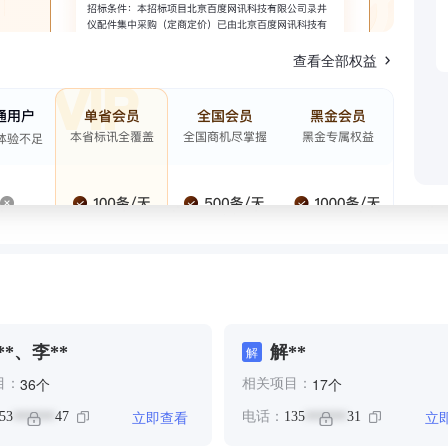
查看全部权益
**、李**
解**
解
个
个
36
17
目：
相关项目：
立即查看
立
53
47
电话：
135
31
******
******