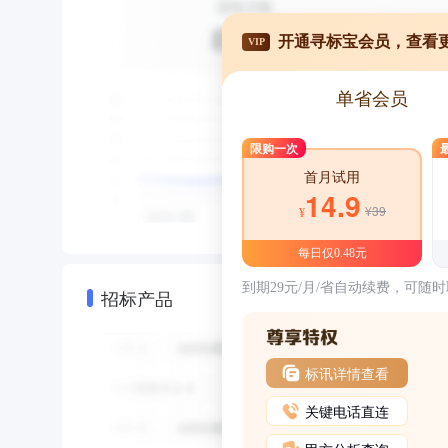
开通寻标宝会员，查看
VIP
单省会员
限购一次
首月试用
14.9
¥39
¥
每日仅0.48元
到期29元/月/省自动续费，可随
招标产品
标讯详情查看
关键电话直连