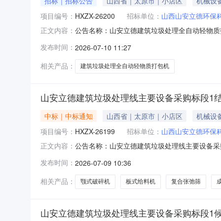
招标｜招标公告
山西省｜太原市｜小店区
机械设
项目编号：
HXZX-26200
招标单位：
山西山安立德环保
公告名称：山安立德建筑垃圾处理全自动轻物质
正文内容：
宇:18234877146代理机构联系人：张旭洁:
发布时间：
2026-07-10 11:27
山西省－临汾市1.招标条件山西华厦建设工程
行公开招标，欢迎潜在投标
相关产品：
建筑垃圾处理全自动轻物质打包机
山安立德建筑垃圾处理线主要设备采购标段1
中标｜中标通知
山西省｜太原市｜小店区
机械设
项目编号：
HXZX-26199
招标单位：
山西山安立德环保
公告名称：山安立德建筑垃圾处理线主要设备采
正文内容：
建筑垃圾处理线主要设备采购中标结果公告（招标
发布时间：
2026-07-09 10:36
圾处理线主要设备采购进行公开招标，现将中标
环保科技有限公司联系地址：山西综
相关产品：
颚式破碎机
板式给料机
复合张弛筛
山安立德建筑垃圾处理线主要设备采购标段1