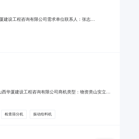
厦建设工程咨询有限公司需求单位联系人：张志
采购招标公告（招标编号：HXZX-26200）招标项目所在地：
的委托，对山安立德建筑垃圾处理全自动轻物质打包机采购进
山西华厦建设工程咨询有限公司商机类型：物资类山安立德
环保科技有限公司委托，于2026年7月1日对山安立德建筑垃
司二、其他公示内容无三、联系方式招标人：山西山安立德
检查筛分机
振动给料机