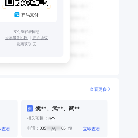
扫码支付
支付则代表同意
交易服务协议
｜
用户协议
发票获取
查看更多
樊**、武**、武**
樊
个
9
相关项目：
即查看
立即查看
电话：
035
03
*******