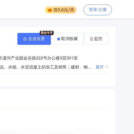
登录/注册
企业全景
取消收藏
监控
潇河产业园金谷路222号办公楼3层301室
固体废弃物的收集、储存、处置及回收综合利用；建设工程；市政公用工程施工；园林绿化工程；水泥制品、水稳、水泥混凝土的加工及销售；建材、钢材、混凝土稳定剂的销售；货物专用运输（罐式容器）商品混凝土的生产销售；混凝土构件及预拌商品混凝土的生产及销售；固体废弃物、粉煤灰、煤矸石和炉渣制砖及砌块的生产及销售；移动搅拌站的租赁；混凝土机械的销售及租赁；环保设备的研发、生产、销售、安装、调试及配套服务；建筑材料的研发及销售；橡胶制品、塑料制品、化工材料（危险品除外）、汽车的销售；城市生活垃圾清扫、收集、运输、处理；道路货物运输；清洁服务；物业管理；场地土壤污染调查及风险评估；土壤污染修复方案编制；土壤修复与治理技术研发；矿山生态环境保护与治理方案编制；污染场地修复工程；农用地污染场地修复；矿山生态环境治理工程；土地整理；土地复垦；危险废物经营；环保项目的开发、设计、建设、运营管理；城市基础设施、城乡环境综合治理技术研发、建设、运营；房屋租赁；信息技术服务；计算机系统集成；建筑劳务分包；建设工程项目管理；电子商务。（依法须经批准的项目，经相关部门批准后方可开展经营活动）
展开