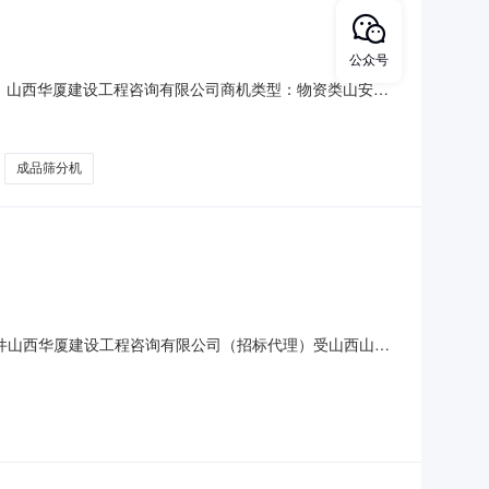
公众号
：山西华厦建设工程咨询有限公司商机类型：物资类山安立
立德环保科技有限公司委托，于2026年7月1日对山安立德建
郑州鼎盛高新能源工程技术有限公司第二中标候选人：山东
成品筛分机
标条件山西华厦建设工程咨询有限公司（招标代理）受山西山安
标。2.项目概况及招标范围2.1项目名称：山安立德建筑垃
阶梯棒条筛、复合张弛筛、风选机、反击式破碎机、检查筛