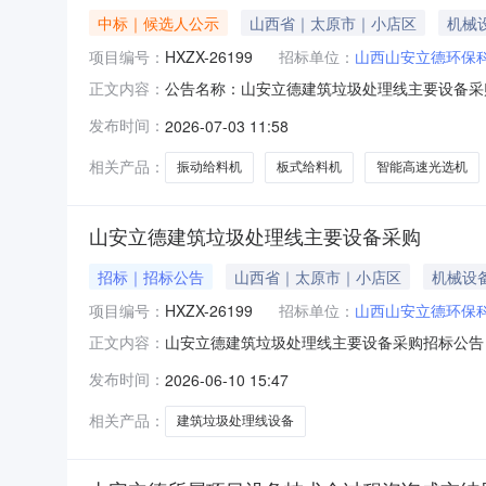
中标｜候选人公示
山西省｜太原市｜小店区
机械
项目编号：
HXZX-26199
招标单位：
山西山安立德环保
公告名称：山安立德建筑垃圾处理线主要设备采
正文内容：
德建筑垃圾处理线主要设备采购中标候选人公示（
发布时间：
2026-07-03 11:58
筑垃圾处理线主要设备采购进行公开招标，现将
群峰重工科技股份有限公司二、提出
相关产品：
振动给料机
板式给料机
智能高速光选机
山安立德建筑垃圾处理线主要设备采购
招标｜招标公告
山西省｜太原市｜小店区
机械设
项目编号：
HXZX-26199
招标单位：
山西山安立德环保
山安立德建筑垃圾处理线主要设备采购招标公告（
正文内容：
立德环保科技有限公司（招标人）的委托，对山
发布时间：
2026-06-10 15:47
圾处理线主要设备采购2.2招标范围：山安立
分机、成品筛分机、负压风选机
相关产品：
建筑垃圾处理线设备