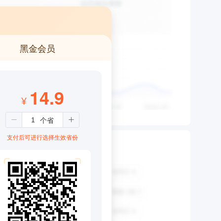
黑金会员
14.9
¥
支付后可进行选择生效省份