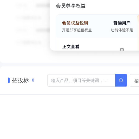
会员尊享权益
招投标
招
0