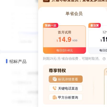
单省会员
限购一次
最划算
1
首月试用
1
14.9
¥39
¥
¥
每日仅0.48元
每日仅
到期29元/月/省自动续费，可随时取消。
招标产品
标讯详情查看
关键电话直连
甲方分析查询