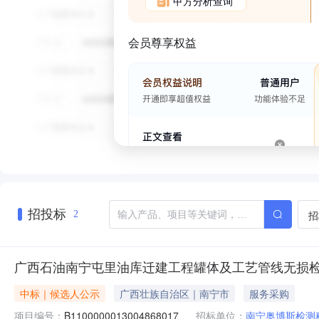
甲方分析查询
会员尊享权益
招投标
招
2
广西石油南宁屯里油库迁建工程罐体及工艺管线无损检测
中标｜候选人公示
广西壮族自治区｜南宁市
服务采购
项目编号：
B1100000013004868017
招标单位：
南宁奥博斯检测