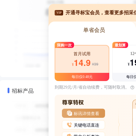
开通寻标宝会员，查看更多招采
VIP
单省会员
限购一次
最划算
1
首月试用
1
14.9
¥39
¥
¥
每日仅0.48元
每日仅
到期29元/月/省自动续费，可随时取消。
招标产品
标讯详情查看
关键电话直连