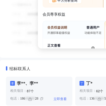
甲方分析查询
会员尊享权益
招标联系人
李**、李**
丁*
李
丁
个
个
87
62
相关项目：
相关项目：
立即查看
电话：
186
28
电话：
136
5
******
******