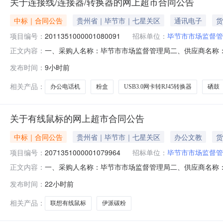
关于连接线/连接器/转换器的网上超市合同公告
中标｜合同公告
贵州省｜毕节市｜七星关区
通讯电子
货
项目编号：
2011351000001080091
招标单位：
毕节市市场监督管
一、采购人名称：毕节市市场监督管理局二、供应商名称
正文内容：
2011351000001080091五、合同编号：520599255
发布时间：
9小时前
RJ45网线接口转换器绿联/Ugreen20255,个1.0095952奔图C
相关产品：
办公电话机
粉盒
USB3.0网卡转RJ45转换器
硒鼓
关于有线鼠标的网上超市合同公告
中标｜合同公告
贵州省｜毕节市｜七星关区
办公文教
货
项目编号：
2071351000001079964
招标单位：
毕节市市场监督管
一、采购人名称：毕节市市场监督管理局二、供应商名称
正文内容：
2071351000001079964五、合同编号：52059925
发布时间：
22小时前
想/lenovoM103,个1.0050502伊派/epackage高配版联想
相关产品：
联想有线鼠标
伊派碳粉