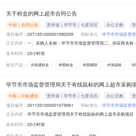
关于粉盒的网上超市合同公告
中标｜合同公告
贵州省｜毕节市｜七星关区
办公文教
货
项目编号：
2071351000001080209
招标单位：
毕节市市场监督管
一、采购人名称：毕节市市场监督管理局二、供应商名称
正文内容：
2071351000001080209五、合同编号：520599255
发布时间：
22小时前
图/PantumTO-400,个1.001801802奔图CTL-350H粉盒奔图
相关产品：
光电通粉盒
奔图粉盒
奔图硒鼓
伊派碳粉
绿
毕节市市场监督管理局关于有线鼠标的网上超市采购
中标｜中标通知
贵州省｜毕节市｜七星关区
办公文教
货
项目编号：
2011351000001079961
招标单位：
毕节市市场监督管
毕节市市场监督管理局关于有线鼠标的网上超市采购项目（项目
正文内容：
理局关于有线鼠标的网上超市采购项目采购项目项目编号:201
发布时间：
22小时前
政区划编码:520599项目所在行政区划名称:毕节市本
相关产品：
有线鼠标
硒鼓
粉盒
碳粉