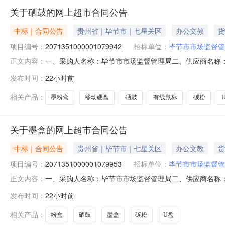
关于硒鼓的网上超市合同公告
中标｜合同公告
贵州省｜毕节市｜七星关区
办公文教
货
项目编号：
2071351000001079942
招标单位：
毕节市市场监督管
一、采购人名称：毕节市市场监督管理局二、供应商名称
正文内容：
2071351000001079942五、合同编号：520599255
发布时间：
22小时前
动硬盘西部数据/WDWDBEPK0010BBK,个1.007607602闪
相关产品：
墨粉盒
移动硬盘
硒鼓
有线鼠标
碳粉
关于墨盒的网上超市合同公告
中标｜合同公告
贵州省｜毕节市｜七星关区
办公文教
货
项目编号：
2071351000001079953
招标单位：
毕节市市场监督管
一、采购人名称：毕节市市场监督管理局二、供应商名称
正文内容：
2071351000001079953五、合同编号：52059925
发布时间：
22小时前
生/EpsonT2950,个1.0095952立思辰TL-5353粉盒立思辰/L
相关产品：
粉盒
硒鼓
墨盒
碳粉
U盘