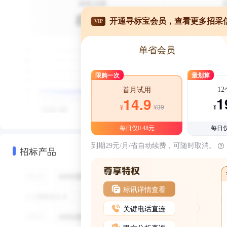
开通寻标宝会员，查看更多招采
VIP
单省会员
限购一次
最划算
1
首月试用
1
14.9
¥39
¥
¥
每日仅0.48元
每日仅
到期29元/月/省自动续费，可随时取消。
招标产品
标讯详情查看
关键电话直连