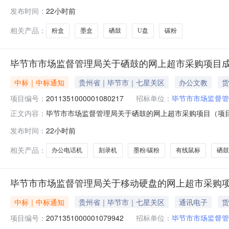
关于墨盒的网上超市采购项目采购项目项目编号:2071351
发布时间：
22小时前
码:520599项目所在行政区划名称:毕节市本级报价起
相关产品：
粉盒
墨盒
硒鼓
U盘
碳粉
毕节市市场监督管理局关于硒鼓的网上超市采购项目
中标｜中标通知
贵州省｜毕节市｜七星关区
办公文教
货
项目编号：
2011351000001080217
招标单位：
毕节市市场监督管
毕节市市场监督管理局关于硒鼓的网上超市采购项目（项目编号
正文内容：
关于硒鼓的网上超市采购项目采购项目项目编号:2011351
发布时间：
22小时前
码:520599项目所在行政区划名称:毕节市本级报价起
相关产品：
办公电话机
刻录机
墨粉/碳粉
有线鼠标
硒鼓
毕节市市场监督管理局关于移动硬盘的网上超市采购
中标｜中标通知
贵州省｜毕节市｜七星关区
通讯电子
货
项目编号：
2071351000001079942
招标单位：
毕节市市场监督管