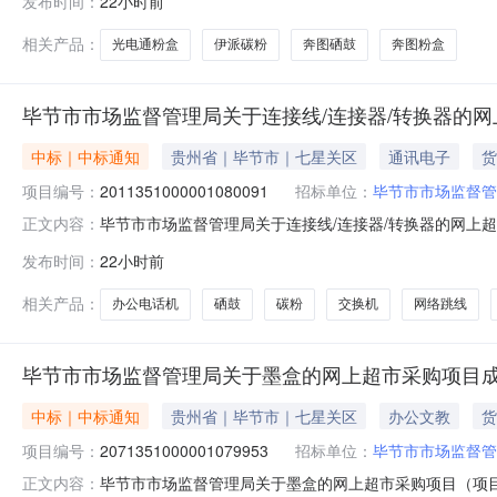
发布时间：
22小时前
图/PantumCTL-350H,盒2.002004002奔图CTL-350H粉
相关产品：
光电通粉盒
伊派碳粉
奔图硒鼓
奔图粉盒
毕节市市场监督管理局关于连接线/连接器/转换器的
中标｜中标通知
贵州省｜毕节市｜七星关区
通讯电子
货
项目编号：
2011351000001080091
招标单位：
毕节市市场监督管
毕节市市场监督管理局关于连接线/连接器/转换器的网上超市采
正文内容：
市场监督管理局关于连接线/连接器/转换器的网上超市采购项目采
发布时间：
22小时前
总额（元）:项目所在行政区划编码:520599项目所在行
相关产品：
办公电话机
硒鼓
碳粉
交换机
网络跳线
毕节市市场监督管理局关于墨盒的网上超市采购项目
中标｜中标通知
贵州省｜毕节市｜七星关区
办公文教
货
项目编号：
2071351000001079953
招标单位：
毕节市市场监督管
毕节市市场监督管理局关于墨盒的网上超市采购项目（项目编号
正文内容：