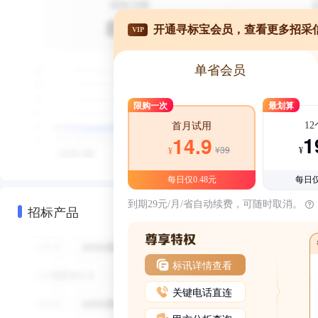
开通寻标宝会员，查看更多招采
VIP
单省会员
限购一次
最划算
1
首月试用
1
14.9
¥39
¥
¥
每日仅0.48元
每日仅
到期29元/月/省自动续费，可随时取消。
招标产品
标讯详情查看
关键电话直连