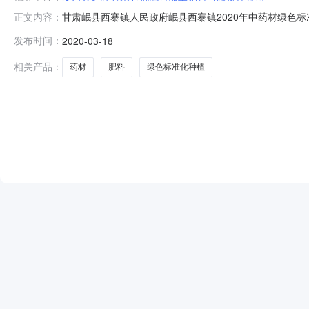
甘肃岷县西寨镇人民政府岷县西寨镇2020年中药材绿色标
正文内容：
为：甘肃定西岷县西寨镇2020年中药材绿色标准化种植
发布时间：
2020-03-18
岷县西寨镇人民政府，招标编号：AXDL-ZFCG-200
植肥料采购项
相关产品：
药材
肥料
绿色标准化种植