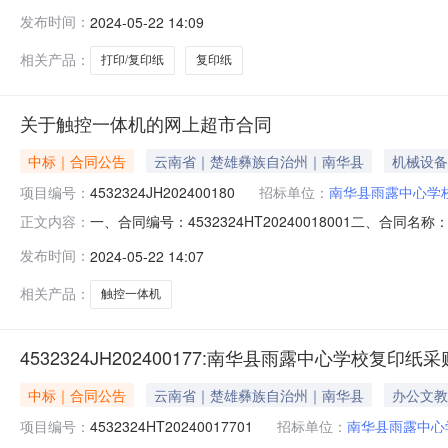
购五、合同主体采购人（甲方）：南华县雨露中心学校地址：
发布时间：
2024-05-22 14:09
镇龙城花园14幢8号联系方式：13577826688六、
相关产品：
打印/复印纸
复印纸
关于触控一体机的网上超市合同
中标｜合同公告
云南省｜楚雄彝族自治州｜南华县
机械设备
项目编号：
4532324JH202400180
招标单位：
南华县雨露中心学
一、合同编号：4532324HT20240018001二、合
正文内容：
体机采购五、合同主体采购人（甲方）：南华县雨露中心学校
发布时间：
2024-05-22 14:07
店地址：南华县龙川镇龙泉西路城建局出租房联系方式：15
相关产品：
触控一体机
4532324JH202400177:南华县雨露中心学校复印纸采
中标｜合同公告
云南省｜楚雄彝族自治州｜南华县
办公文教
项目编号：
4532324HT20240017701
招标单位：
南华县雨露中心