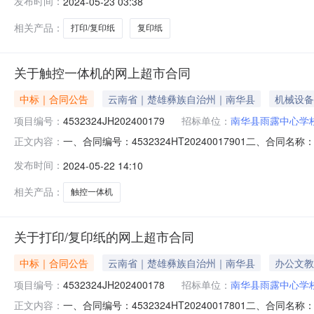
发布时间：
2024-05-23 03:38
镇龙城花园14幢8号联系方式：13577826688六、
相关产品：
打印/复印纸
复印纸
关于触控一体机的网上超市合同
中标｜合同公告
云南省｜楚雄彝族自治州｜南华县
机械设备
项目编号：
4532324JH202400179
招标单位：
南华县雨露中心学
一、合同编号：4532324HT20240017901二、合同
正文内容：
机采购五、合同主体采购人（甲方）：南华县雨露中心学校地
发布时间：
2024-05-22 14:10
地址：南华县龙川镇龙泉西路城建局出租房联系方式：159
相关产品：
触控一体机
关于打印/复印纸的网上超市合同
中标｜合同公告
云南省｜楚雄彝族自治州｜南华县
办公文教
项目编号：
4532324JH202400178
招标单位：
南华县雨露中心学
一、合同编号：4532324HT20240017801二、合同
正文内容：