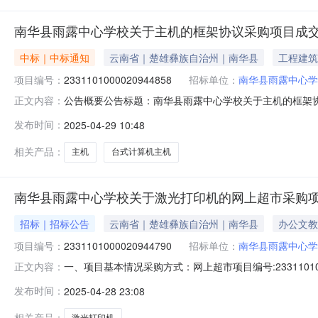
南华县雨露中心学校关于主机的框架协议采购项目成
中标｜中标通知
云南省｜楚雄彝族自治州｜南华县
工程建筑
项目编号：
2331101000020944858
招标单位：
南华县雨露中心学
公告概要公告标题：南华县雨露中心学校关于主机的框架协议
正文内容：
议采购项目（项目编号:23311010000209448
发布时间：
2025-04-29 10:48
2331101000020944858项目联系人：常丽萍项目联系电
相关产品：
主机
台式计算机主机
南华县雨露中心学校关于激光打印机的网上超市采购
招标｜招标公告
云南省｜楚雄彝族自治州｜南华县
办公文教
项目编号：
2331101000020944790
招标单位：
南华县雨露中心学
一、项目基本情况采购方式：网上超市项目编号:233110
正文内容：
采购计划数量采购计划金额14532324JH202500160-
发布时间：
2025-04-28 23:08
费】1二、供应商的资格要求：1.满足《中华人民共和国
相关产品：
激光打印机