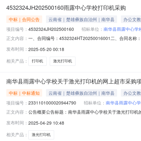
4532324JH202500160雨露中心学校打印机采购
中标｜合同公告
云南省｜楚雄彝族自治州｜南华县
办公文教
项目编号：
4532324JH202500160
招标单位：
南华县雨露中心学
一、合同编号：4532324HT20250016001二、合
正文内容：
(甲方)：南华县雨露中心学校地址：南华县雨露白族乡雨露街
发布时间：
2025-05-20 00:18
斗山社区居民委员会华强路城市停车场三楼联系方式：18887
相关产品：
打印机
激光打印机
南华县雨露中心学校关于激光打印机的网上超市采购
中标｜中标通知
云南省｜楚雄彝族自治州｜南华县
办公文教
项目编号：
2331101000020944790
招标单位：
南华县雨露中心学
公告概要公告标题：南华县雨露中心学校关于激光打印机的网
正文内容：
印机的网上超市采购项目（项目编号:23311010000
发布时间：
2025-04-29 10:48
购项目项目编号：2331101000020944790项目联系人
相关产品：
激光打印机