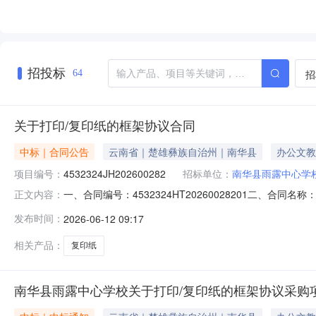
招投标
招
64
关于打印/复印纸的框架协议合同
中标｜合同公告
云南省｜楚雄彝族自治州｜南华县
办公文教
项目编号：
4532324JH202600282
招标单位：
南华县雨露中心学
一、合同编号：4532324HT20260028201二、合同
正文内容：
（甲方）：南华县雨露中心学校地址：南华县雨露白族乡雨露
发布时间：
2026-06-12 09:17
省楚雄彝族自治州南华县龙川镇斗山社区居民委员会华强路城
相关产品：
复印纸
南华县雨露中心学校关于打印/复印纸的框架协议采购