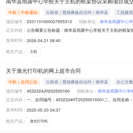
南华县雨露中心学校关于主机的框架协议采购项目成
中标｜中标通知
云南省｜楚雄彝族自治州｜南华县
工程建筑
项目编号：
2331101000027955313
招标单位：
南华县雨露中心学
公告概要公告标题：南华县雨露中心学校关于主机的框架协议
正文内容：
议采购项目（项目编号:23311010000279553
发布时间：
2026-04-21 08:40
2331101000027955313项目联系人：常丽萍项目联系电
相关产品：
主机
关于激光打印机的网上超市合同
中标｜合同公告
云南省｜楚雄彝族自治州｜南华县
办公文教
项目编号：
4532324JH202500160
招标单位：
南华县雨露中心学
一、合同编号：4532324HT20250016001二、合
正文内容：
（甲方）：南华县雨露中心学校地址：南华县雨露白族乡雨露
发布时间：
2025-05-20 04:37
镇斗山社区居民委员会华强路城市停车场三楼联系方式：188
相关产品：
激光打印机