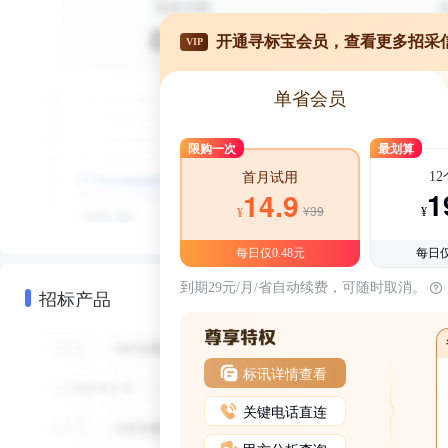
开通寻标宝会员，查看更多招采
VIP
单省会员
限购一次
最划算
1
首月试用
1
14.9
¥39
¥
¥
每日仅0.48元
每日仅
到期29元/月/省自动续费，可随时取消。
招标产品
标讯详情查看
关键电话直连