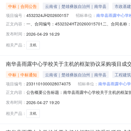
中标｜合同公告
云南省｜楚雄彝族自治州｜南华县
市政基建
项目编号：
4532324JH202600157
招标单位：
南华县雨露中心学
一、合同编号：4532324HT20260015701二、合
正文内容：
南华县雨露中心学校地址：南华县雨露白族乡雨露街13号联
发布时间：
2026-04-29 16:29
居民委员会华强路城市停车场三楼联系方式：18887863
相关产品：
主机
南华县雨露中心学校关于主机的框架协议采购项目成
中标｜中标通知
云南省｜楚雄彝族自治州｜南华县
工程建筑
项目编号：
2331101000028074075
招标单位：
南华县雨露中心学
公告概要公告标题：南华县雨露中心学校关于主机的框架协议
正文内容：
议采购项目（项目编号:23311010000280740
发布时间：
2026-04-27 19:20
2331101000028074075项目联系人：常丽萍项目联系电
相关产品：
主机