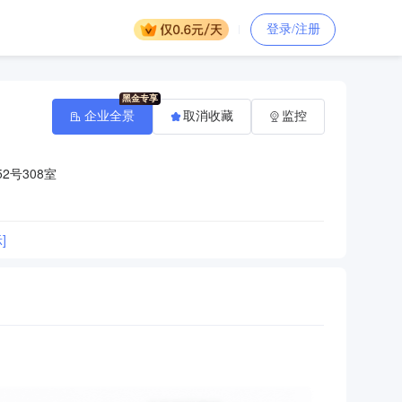
登录/注册
企业全景
取消收藏
监控
2号308室
]