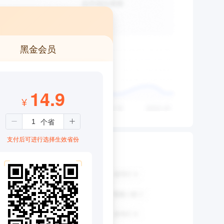
黑金会员
14.9
¥
支付后可进行选择生效省份