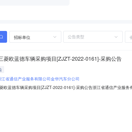
招标单位
德车辆采购项目[ZJZT-2022-0161]-采购公告
输
浙江省通信产业服务有限公司金华汽车分公司
蓝德车辆采购项目[ZJZT-2022-0161]-采购公告浙江省通信产
欧蓝德车辆采购项目】（项目编号：【ZTFQC-XJD-20220614
行公开询价，特邀请有意向的且具有提供标的物能力的潜在供应商（以下简