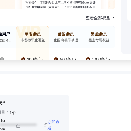
查看全部权益
未*
个
1
项目：
sha
立即查
******************
看
om