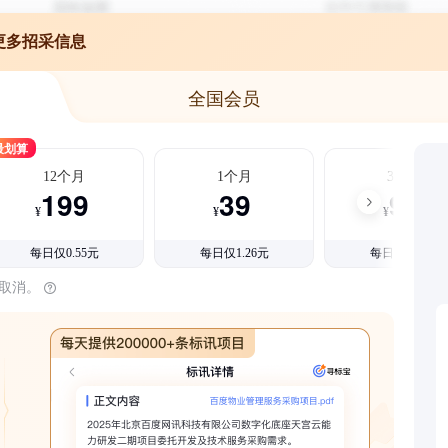
更多招采信息
全国会员
最划算
12个月
1个月
3个月
199
39
99
¥
¥
¥
每日仅0.55元
每日仅1.26元
每日仅1.08元
时取消。