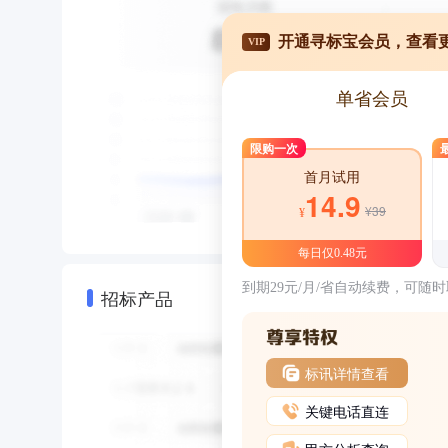
开通寻标宝会员，查看
VIP
单省会员
限购一次
首月试用
14.9
¥39
¥
每日仅0.48元
到期29元/月/省自动续费，可随
招标产品
标讯详情查看
关键电话直连