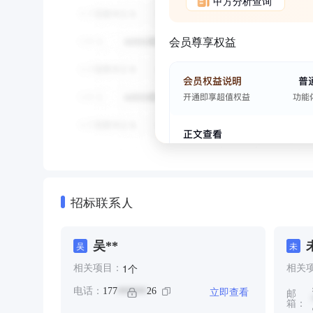
甲方分析查询
会员尊享权益
招标联系人
吴**
吴
未
个
1
相关项目：
相关
立即查看
电话：
177
26
******
邮
箱：