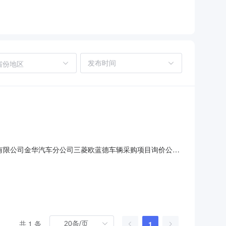
省份地区
业服务有限公司金华汽车分公司三菱欧蓝德车辆采购项目询价公告
01】），采购人为【浙江省通信产业服务有限公司金华汽车分公
称供应商）参加询价应答。1.项目概况与采购内容1.1项目
共 1 条
1