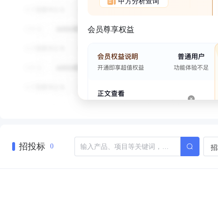
甲方分析查询
会员尊享权益
招投标
招
0