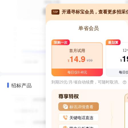
开通寻标宝会员，查看更多招采
VIP
单省会员
限购一次
最划算
1
首月试用
1
14.9
¥39
¥
¥
每日仅0.48元
每日仅
到期29元/月/省自动续费，可随时取消。
招标产品
标讯详情查看
关键电话直连