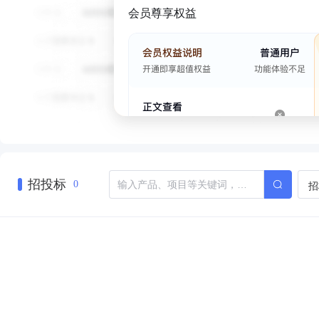
会员尊享权益
招投标
招
0