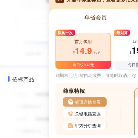
单省会员
限购一次
最划算
1
首月试用
1
14.9
¥39
¥
¥
每日仅0.48元
每日仅
到期29元/月/省自动续费，可随时取消。
招标产品
标讯详情查看
关键电话直连
甲方分析查询