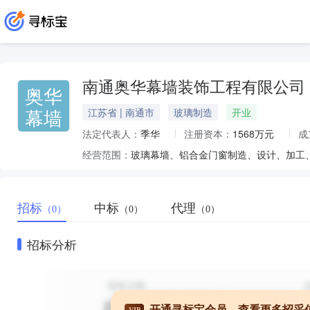
南通奥华幕墙装饰工程有限公司
奥华
幕墙
江苏省 | 南通市
玻璃制造
开业
法定代表人：
季华
注册资本：
1568万元
成
经营范围：
招标
中标
代理
（0）
（0）
（0）
招标分析
开通寻标宝会员，查看更多招采
VIP