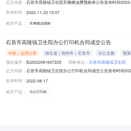
石首市高陵镇卫生院车辆燃油费预购单公告发布时间2022-11-
正文内容：
编号：石采计备[2022]XY00748号计划金额（元）：
发布时间：
2022-11-22 15:07
JZSSS222113采购联系电话：13986718226
相关产品：
车辆燃油预购
石首市高陵镇卫生院办公打印机合同成交公告
中标｜合同公告
湖北省｜荆州市｜石首市
办公文教
预算
项目编号：
BJ2022081697225
招标单位：
石首市高陵镇卫生院
石首市高陵镇卫生院办公打印机合同成交公告发布时间2022-08
正文内容：
算金额：1,360.00元计划明细编号：石采计备[2022]X
发布时间：
2022-08-17
合同签订时间：2022-08-17合同公告时间：2022-08-
相关产品：
办公打印机