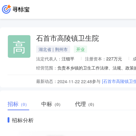
石首市高陵镇卫生院
高
湖北省 | 荆州市
开业
法定代表人：
汪细平
注册资本：
227万元
经营范围：
最新动态：
参与
[石首市高陵镇卫
2024-11-22 22:48
招标
中标
代理
（0）
（0）
（0）
招标分析