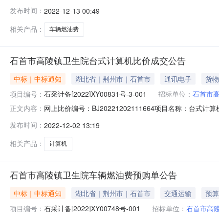
位：石首市高陵镇卫生院6、联系人：石首市高陵镇卫生院7、
发布时间：
2022-12-13 00:49
12-1210、执行方式：议价11、成交内容：车辆燃油费相关
相关产品：
车辆燃油费
石首市高陵镇卫生院台式计算机比价成交公告
中标｜中标通知
湖北省｜荆州市｜石首市
通讯电子
货物
项目编号：
石采计备[2022]XY00831号-3-001
招标单位：
石首市
网上比价编号：BJ20221202111664项目名称：台式计算
正文内容：
（元）：37,400.00采购单位：石首市高陵镇卫生院采购单
发布时间：
2022-12-02 13:19
名称：石首市瑞谷电子商务有限公司供应商地址：石首市绣林办
相关产品：
计算机
石首市高陵镇卫生院车辆燃油费预购单公告
中标｜中标通知
湖北省｜荆州市｜石首市
交通运输
预算
项目编号：
石采计备[2022]XY00748号-001
招标单位：
石首市高