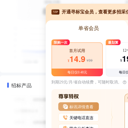
开通寻标宝会员，查看更多招采
VIP
单省会员
限购一次
最划算
1
首月试用
1
14.9
¥39
¥
¥
每日仅0.48元
每日仅
到期29元/月/省自动续费，可随时取消。
招标产品
标讯详情查看
关键电话直连