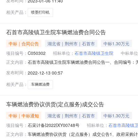
发布时间：
2023-01-06 11:40
首市高陵镇公主大道140号采购联系人：JZSSS22211
相关产品：
喷墨打印机
石首市高陵镇卫生院车辆燃油费合同公告
中标｜合同公告
湖北省｜荆州市｜石首市
中标1.30万元
项目编号：
C050302
招标单位：
石首市高陵镇卫生院
中标单位
石首市高陵镇卫生院车辆燃油费合同公告一、合同编号：无
正文内容：
高陵镇卫生院2、地址：石首市高陵镇公主大道140号3、联
发布时间：
2022-12-13 00:57
道335号6、联系方式：0716-7220837六、合同主
相关产品：
车辆燃油费
车辆燃油费协议供货(定点服务)成交公告
中标｜中标通知
湖北省｜荆州市｜石首市
中标1.30万元
项目编号：
石采计备[2022]XY00748号
招标单位：
石首市高陵镇
车辆燃油费协议供货（定点服务）成交公告1、政府采购计划备案号
正文内容：