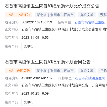
石首市高陵镇卫生院复印纸采购计划比价成交公告
中标｜中标通知
湖北省｜荆州市｜石首市
办公文教
预算
项目编号：
BJ20231109138753
招标单位：
石首市高陵镇卫生院
石首市高陵镇卫生院复印纸采购计划比价成交公告发布时间2023
正文内容：
细编号：421081-2023-01162-003项目预算金
发布时间：
2023-11-09 10:53
购联系电话：15171196282成交供应商名称：石首
相关产品：
复印纸
石首市高陵镇卫生院复印纸采购计划合同公告
中标｜合同公告
湖北省｜荆州市｜石首市
办公文教
货物
项目编号：
421081-2023-01162
招标单位：
石首市高陵镇卫生院
石首市高陵镇卫生院复印纸采购计划合同公告一、合同编号：202
正文内容：
计划五、合同主体1、采购人（甲方）：石首市高陵镇卫生院2
发布时间：
2023-10-25 16:59
限公司石首市分公司5、地址：石首市绣林办事处太平坊大道
相关产品：
复印纸