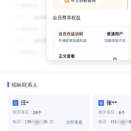
甲方分析查询
会员尊享权益
招标联系人
汪*
张**
汪
张
个
个
29
6
相关项目：
相关项目：
立即查看
电话：
139
26
电话：
151
8
******
******