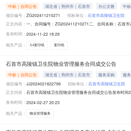
中标｜合同公告
湖北省｜荆州市｜石首市
办公文教
中标
项目编号：
ZG202411210271
招标单位：
石首市高陵镇卫生院
一、合同编号：ZG202411210271二、合同名称：石
正文内容：
划五、合同主体采购人（甲方）：石首市高陵镇卫生院地址：
发布时间：
2024-11-22 18:29
街D47号联系方式：13377905815六、合同主要信
相关产品：
A4复印纸
复印纸
石首市高陵镇卫生院物业管理服务合同成交公告
中标｜合同公告
湖北省｜荆州市｜石首市
服务采购
服务
项目编号：
JJ2024021822796
招标单位：
石首市高陵镇卫生院
石首市高陵镇卫生院物业管理服务合同成交公告发布时间2024-0
正文内容：
项目预算金额：168,480.00元计划明细编号：42108
发布时间：
2024-02-27 20:23
168,158.40元合同签订时间：2024-02-27合同公
相关产品：
物业管理服务