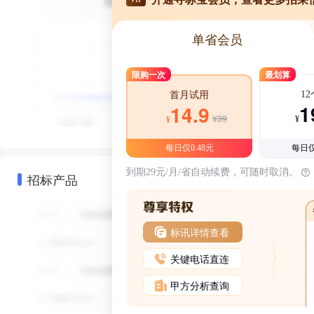
单省会员
限购一次
最划算
1
首月试用
1
14.9
¥39
¥
¥
每日仅0.48元
每日仅
到期29元/月/省自动续费，可随时取消。
招标产品
标讯详情查看
关键电话直连
甲方分析查询