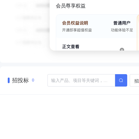
会员尊享权益
招投标
招
0