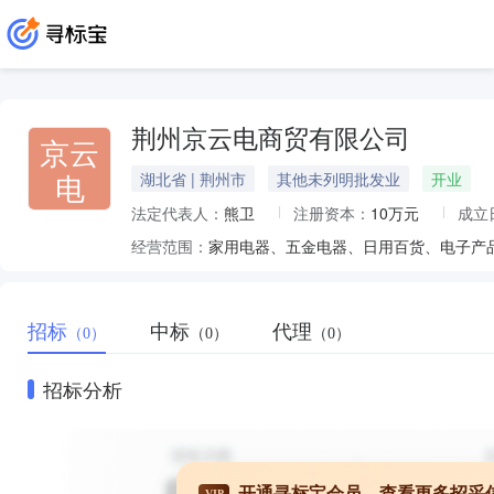
荆州京云电商贸有限公司
京云
电
湖北省 | 荆州市
其他未列明批发业
开业
法定代表人：
熊卫
注册资本：
10万元
成立
经营范围：
招标
中标
代理
（0）
（0）
（0）
招标分析
开通寻标宝会员，查看更多招采
VIP