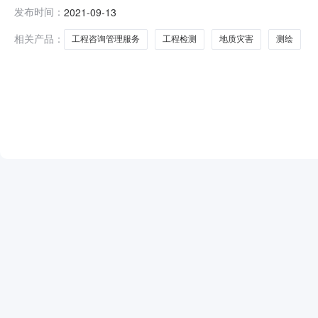
号：GLZC2021-G3-290034-GXHY）二、项
发布时间：
2021-09-13
名称：中国建筑材料工业地质勘查中心广西总队供应商地址：
相关产品：
工程咨询管理服务
工程检测
地质灾害
测绘