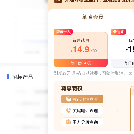
单省会员
限购一次
最划算
1
首月试用
1
14.9
¥39
¥
¥
每日仅0.48元
每日仅
到期29元/月/省自动续费，可随时取消。
招标产品
标讯详情查看
关键电话直连
甲方分析查询