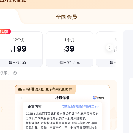
全国会员
最划算
12个月
1个月
3个月
199
39
99
¥
¥
¥
每日仅0.55元
每日仅1.26元
每日仅1.08元
时取消。