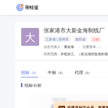
张家港市大新金海制线厂
大
江苏省 | 苏州市
纺织业
注销
法定代表人：
潘金海
注册资本：
-
经营范围：
并线加工。（依法须经批准的项
招标
中标
代理
（0）
（0）
（0）
招标分析
开通寻标宝会员，查看
VIP