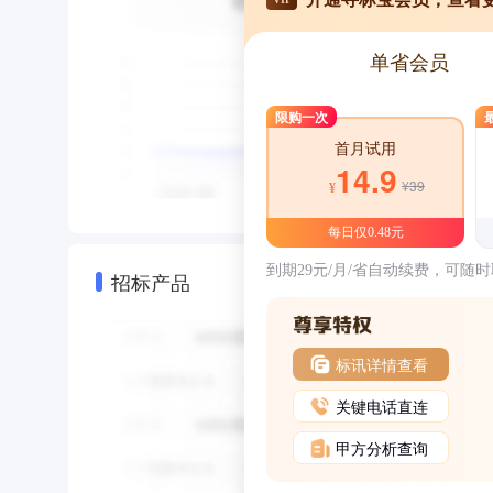
单省会员
限购一次
首月试用
14.9
¥39
¥
每日仅0.48元
到期29元/月/省自动续费，可随
招标产品
标讯详情查看
关键电话直连
甲方分析查询