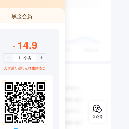
黑金会员
14.9
¥
支付后可进行选择生效省份
公众号