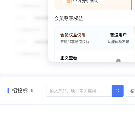
甲方分析查询
会员尊享权益
招投标
招
0