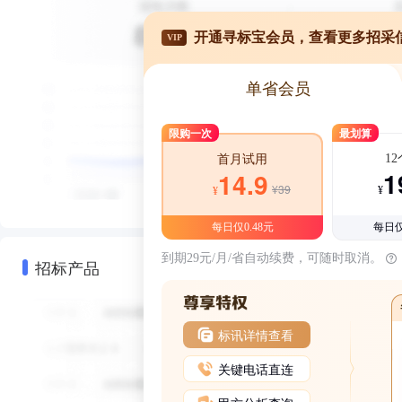
开通寻标宝会员，查看更多招采
VIP
单省会员
限购一次
最划算
1
首月试用
1
14.9
¥39
¥
¥
每日仅0.48元
每日仅
到期29元/月/省自动续费，可随时取消。
招标产品
标讯详情查看
关键电话直连