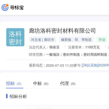
廊坊洛科密封材料有限公司
洛科
密封
河北省 | 廊坊市
橡胶板、管、带制造
开业
法定代表人：
韩依豆
注册资本：
1100万元
经营范围：
最新动态：
参与
[[询比采购]2026
2026-07-03 11:03
招标
中标
代理
（0）
（0）
（0）
招标分析