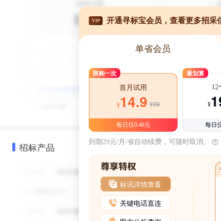
开通寻标宝会员，查看更多招采
VIP
单省会员
限购一次
最划算
1
首月试用
1
14.9
¥39
¥
¥
每日仅0.48元
每日仅
到期29元/月/省自动续费，可随时取消。
招标产品
标讯详情查看
关键电话直连