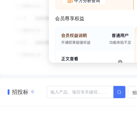
甲方分析查询
会员尊享权益
招投标
招
0