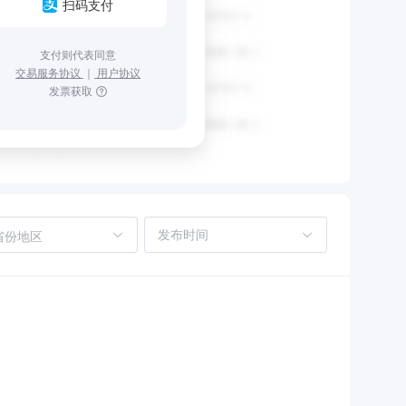
扫码支付
支付则代表同意
交易服务协议
｜
用户协议
发票获取
省份地区