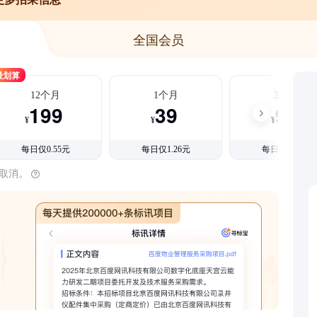
全国会员
最划算
12个月
1个月
3个月
199
39
99
¥
¥
¥
每日仅0.55元
每日仅1.26元
每日仅1.08元
时取消。