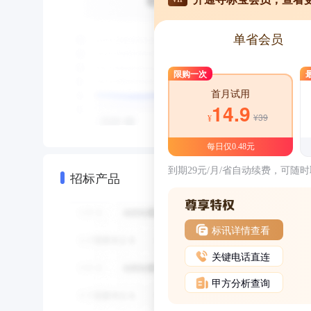
单省会员
限购一次
首月试用
14.9
¥39
¥
每日仅0.48元
到期29元/月/省自动续费，可随
招标产品
标讯详情查看
关键电话直连
甲方分析查询