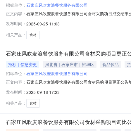
招标单位：
石家庄风吹麦浪餐饮服务有限公司
石家庄风吹麦浪餐饮服务有限公司食材采购项目成交结果
正文内容：
发布时间：
2025-09-25 11:03
相关产品：
食材
石家庄风吹麦浪餐饮服务有限公司食材采购项目更正
招标｜信息变更
河北省｜石家庄市｜裕华区
食品饮品
货
招标单位：
石家庄风吹麦浪餐饮服务有限公司
石家庄风吹麦浪餐饮服务有限公司食材采购项目更正公告
正文内容：
发布时间：
2025-09-18 17:23
相关产品：
食材
石家庄风吹麦浪餐饮服务有限公司食材采购项目询比