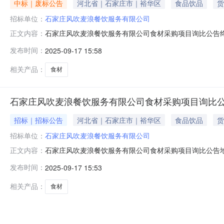
中标｜废标公告
河北省｜石家庄市｜裕华区
食品饮品
货
招标单位：
石家庄风吹麦浪餐饮服务有限公司
石家庄风吹麦浪餐饮服务有限公司食材采购项目询比公告
正文内容：
发布时间：
2025-09-17 15:58
相关产品：
食材
石家庄风吹麦浪餐饮服务有限公司食材采购项目询比
招标｜招标公告
河北省｜石家庄市｜裕华区
食品饮品
货
招标单位：
石家庄风吹麦浪餐饮服务有限公司
石家庄风吹麦浪餐饮服务有限公司食材采购项目询比公告
正文内容：
发布时间：
2025-09-17 15:53
相关产品：
食材