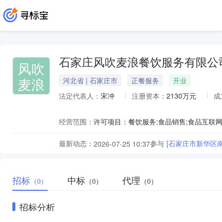
石家庄风吹麦浪餐饮服务有限公
风吹
麦浪
河北省 | 石家庄市
正餐服务
开业
法定代表人：
宋冲
注册资本：
2130万元
成
经营范围：
最新动态：
参与
[石家庄市新华区
2026-07-25 10:37
招标
中标
代理
（0）
（0）
（0）
招标分析