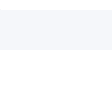
NEW
HOT
5折起
暂时没有搜索结果…