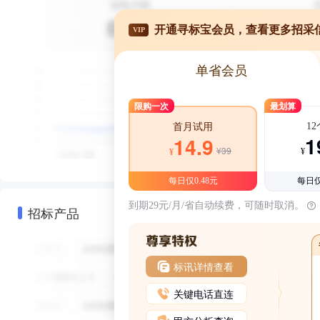
开通寻标宝会员，查看更多招采
VIP
单省会员
限购一次
最划算
1
首月试用
1
14.9
¥39
¥
¥
每日仅0.48元
每日仅
到期29元/月/省自动续费，可随时取消。
招标产品
标讯详情查看
关键电话直连