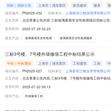
招标｜招标公告
上海市｜浦东新区
家具建材
服务
预
项目编号：
PH2025-032
招标单位：
上海新张江物业管理有限公司
点击查看公告内容:三标玻璃幕墙安全性检测项目招标公告.
正文内容：
墙安全性检测项目已由项目审批/核准/备案机关批准，项
发布时间：
2025-07-29 02:23
招标。二、项目概况和招标范围规模：1.招标内容：拟采
号。3项目概况：园区位于上
相关产品：
玻璃幕墙安全性检测
玻璃幕墙安全性检测服务
三标3号楼、7号楼外墙修缮工程中标结果公示
中标｜中标通知
上海市｜浦东新区
工程建筑
工程
中
项目编号：
PH2025-027
招标单位：
上海新张江物业管理有限公司
点击查看公告内容:三标3号楼、7号楼外墙修缮工程中标结果公
正文内容：
3号楼、7号楼外墙修缮工程：中标人：上海王桥建设有限公
发布时间：
2025-07-22 00:13
为中标人。三、监督部门本招标项目的监督部门为招标人
话：6879
相关产品：
外墙修缮工程