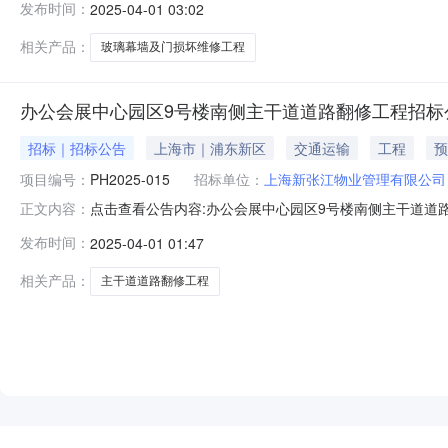
发布时间：
2025-04-01 03:02
件，现招标方式为公开招标。二、项目概况和招标范围规模
龙骨、断桥铝框等维修工
相关产品：
玻璃幕墙及门损坏维修工程
办公会展中心园区9号楼南侧主干道道路翻修工程招标
招标｜招标公告
上海市｜浦东新区
交通运输
工程
预
项目编号：
PH2025-015
招标单位：
上海新张江物业管理有限公司
点击查看公告内容:办公会展中心园区9号楼南侧主干道道路翻
正文内容：
区：上海市一、招标条件本办公会展中心园区9号楼南侧主
发布时间：
2025-04-01 01:47
理有限公司。本项目已具备招标条件，现招标方式为公开招
括但不限于将对路段基层破
相关产品：
主干道道路翻修工程
NEW
HOT
5折起