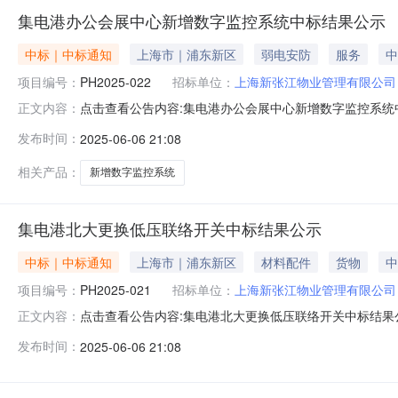
集电港办公会展中心新增数字监控系统中标结果公示
中标｜中标通知
上海市｜浦东新区
弱电安防
服务
中
项目编号：
PH2025-022
招标单位：
上海新张江物业管理有限公司
点击查看公告内容:集电港办公会展中心新增数字监控系统中
正文内容：
（包）[001]集电港办公会展中心新增数字监控系统：中
发布时间：
2025-06-06 21:08
求确定排名第一中标候选人为中标人。三、监督部门本招
路125号联系人：
相关产品：
新增数字监控系统
集电港北大更换低压联络开关中标结果公示
中标｜中标通知
上海市｜浦东新区
材料配件
货物
中
项目编号：
PH2025-021
招标单位：
上海新张江物业管理有限公司
点击查看公告内容:集电港北大更换低压联络开关中标结果公示
正文内容：
北大更换低压联络开关：中标人：上海东华机电成套设备工
发布时间：
2025-06-06 21:08
候选人为中标人。三、监督部门本招标项目的监督部门为
斌电话：6879