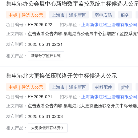
集电港办公会展中心新增数字监控系统中标候选人公
中标｜候选人公示
上海市｜浦东新区
弱电安防
服务
项目编号：
PH2025-022
招标单位：
上海新张江物业管理有限公司
点击查看公告内容:集电港办公会展中心新增数字监控系统中
正文内容：
2025年06月05日一、评标情况标段（包）[001]
发布时间：
2025-05-31 02:21
32.958552万元，质量：满足招标文件要求，工期/交货
期/
相关产品：
新增数字监控系统
集电港北大更换低压联络开关中标候选人公示
中标｜候选人公示
上海市｜浦东新区
材料配件
货物
项目编号：
PH2025-021
招标单位：
上海新张江物业管理有限公司
点击查看公告内容:集电港北大更换低压联络开关中标候选人公示
正文内容：
评标情况标段（包）[001]集电港北大更换低压联络开关
发布时间：
2025-05-31 02:03
招标文件要求，工期/交货期/服务期：21天；中标候选人第
相关产品：
大更换低压联络开关