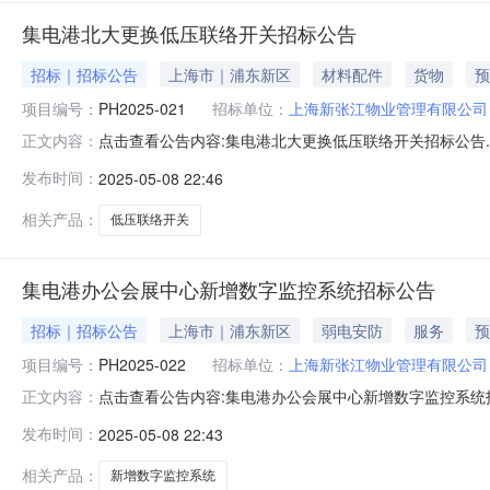
集电港北大更换低压联络开关招标公告
招标｜招标公告
上海市｜浦东新区
材料配件
货物
预
项目编号：
PH2025-021
招标单位：
上海新张江物业管理有限公司
点击查看公告内容:集电港北大更换低压联络开关招标公告.
正文内容：
更换低压联络开关已由项目审批/核准/备案机关批准，项
发布时间：
2025-05-08 22:46
招标。二、项目概况和招标范围规模：1.招标内容：招
三章技术要求书。2.项目地址
相关产品：
低压联络开关
集电港办公会展中心新增数字监控系统招标公告
招标｜招标公告
上海市｜浦东新区
弱电安防
服务
预
项目编号：
PH2025-022
招标单位：
上海新张江物业管理有限公司
点击查看公告内容:集电港办公会展中心新增数字监控系统招
正文内容：
条件本集电港办公会展中心新增数字监控系统已由项目审批
发布时间：
2025-05-08 22:43
标条件，现招标方式为公开招标。二、项目概况和招标范围
个枪机）及新增20个立杆
相关产品：
新增数字监控系统