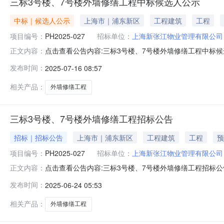
三标3号楼、7号楼外墙修缮工程中标候选人公示
中标｜候选人公示
上海市｜浦东新区
工程建筑
工程
项目编号：
PH2025-027
招标单位：
上海新张江物业管理有限公司
点击查看公告内容:三标3号楼、7号楼外墙修缮工程中标候选人
正文内容：
日一、评标情况标段（包）[001]三标3号楼、7号楼外墙
发布时间：
2025-07-16 08:57
收合格率100%，工期/交货期/服务期：45天；中标候选人
相关产品：
外墙修缮工程
三标3号楼、7号楼外墙修缮工程招标公告
招标｜招标公告
上海市｜浦东新区
工程建筑
工程
预
项目编号：
PH2025-027
招标单位：
上海新张江物业管理有限公司
点击查看公告内容:三标3号楼、7号楼外墙修缮工程招标公告
正文内容：
号楼、7号楼外墙修缮工程已由项目审批/核准/备案机关
发布时间：
2025-06-24 05:53
为公开招标。二、项目概况和招标范围规模：包括但不限于
墙乳胶漆等以及建筑垃
相关产品：
外墙修缮工程