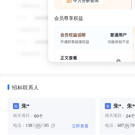
甲方分析查询
会员尊享权益
招标联系人
朱*
朱*、朱*
朱
朱
个
个
60
24
相关项目：
相关项目：
立即查看
电话：
138
05
电话：
687
79
******
***