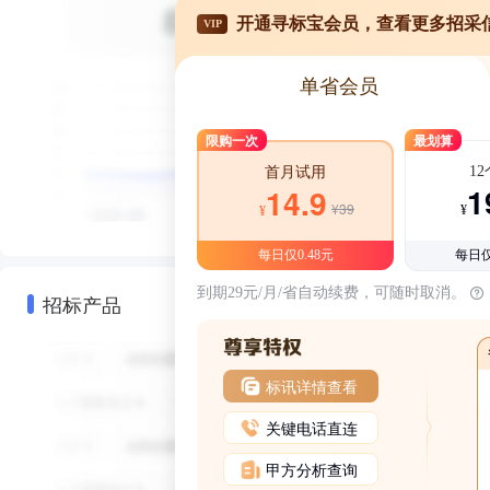
开通寻标宝会员，查看更多招采
VIP
单省会员
限购一次
最划算
1
首月试用
1
14.9
¥39
¥
¥
每日仅0.48元
每日仅
到期29元/月/省自动续费，可随时取消。
招标产品
标讯详情查看
关键电话直连
甲方分析查询