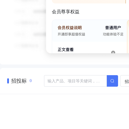
会员尊享权益
招投标
招
0