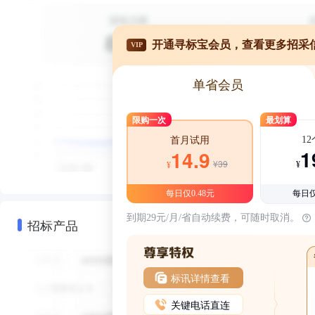
开通寻标宝会员，查看更多招采
VIP
单省会员
限购一次
最划算
1
首月试用
1
14.9
¥39
¥
¥
每日仅0.48元
每日仅
到期29元/月/省自动续费，可随时取消。
招标产品
标讯详情查看
关键电话直连