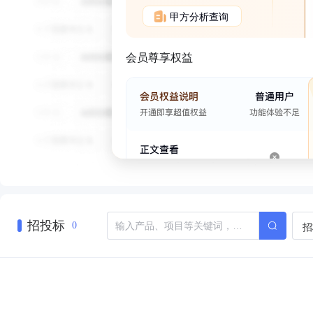
甲方分析查询
会员尊享权益
招投标
招
0