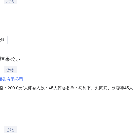
货物
校服
交结果公示
货物
服饰有限公司
200.0元/人评委人数：45人评委名单：马利平、刘陶莉、刘蓉等45
下比选确定企业的模式，于2025年10月15日上午9点在水校会教室举行
9人、教师代表1人，共45人组成。经过现场投票比选，最后确定甘肃青
货物