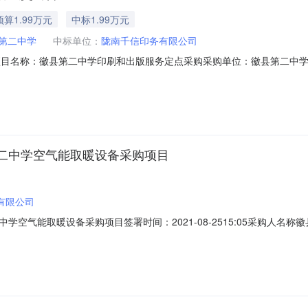
预算1.99万元
中标1.99万元
第二中学
中标单位：
陇南千信印务有限公司
114项目名称：徽县第二中学印刷和出版服务定点采购采购单位：徽县第二中学所
24-09-1318:00:00采购人联系方式：马文13739396353采购计划备案书/
量计量单位1印刷测试卷、学生安全协议书1批三、商务需求编号需求内
二中学空气能取暖设备采购项目
有限公司
空气能取暖设备采购项目签署时间：2021-08-2515:05采购人
21-08-2514:55:55