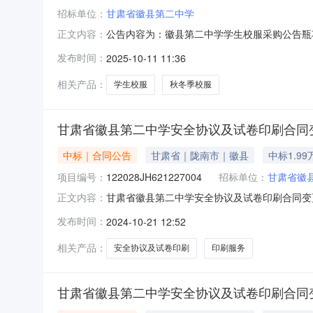
招标单位：
甘肃省徽县第二中学
公告内容为：徽县第二中学学生校服采购公告瓶
正文内容：
审核通过后参加比选，条件的企业参加。公告发布
发布时间：
2025-10-11 11:36
生人数：七年级136人左右，高一年级307人
相关产品：
学生校服
秋冬季校服
甘肃省徽县第二中学安全协议及试卷印刷合同
中标｜合同公告
甘肃省｜陇南市｜徽县
中标1.99
项目编号：
122028JH621227004
招标单位：
甘肃省徽
甘肃省徽县第二中学安全协议及试卷印刷合同变更公告合
正文内容：
甘肃省徽县第二中学代理机构：甘肃省徽县第二中学
发布时间：
2024-10-21 12:52
同总金额：1.98552（万元）合同扩展信息是否为
相关产品：
安全协议及试卷印刷
印刷服务
甘肃省徽县第二中学安全协议及试卷印刷合同