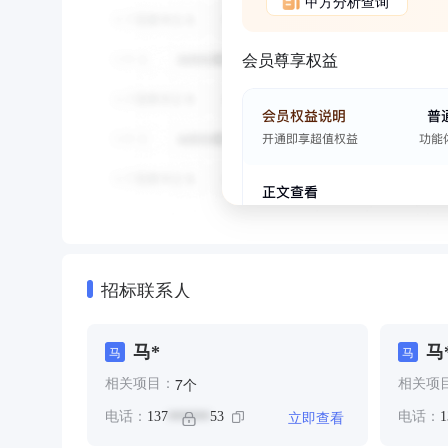
甲方分析查询
会员尊享权益
招标联系人
马*
马
马
马
个
7
相关项目：
相关项
立即查看
电话：
137
53
电话：
1
******