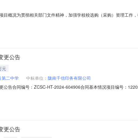
项目概况为贯彻相关部门文件精神，加强学校校选购（采购）资理工作，
时间2025年10月10日项目基本情况项目名称徽县第二中学学生校服
左右。（2）款式颜色要求:按照学校提供样品或企业设计制作提供。（3）
变更公告
万元
县第二中学
中标单位：
陇南千信印务有限公司
同编号：ZCSC-HT-2024-604906合同基本情况项目编号：1220
公告时间：2024-09-11供应商：陇南千信印务有限公司行业：普通初中
ppp：是否联合体：否牵头单位：组成单位：原合同编号：ZCSC-HT-202
变更公告