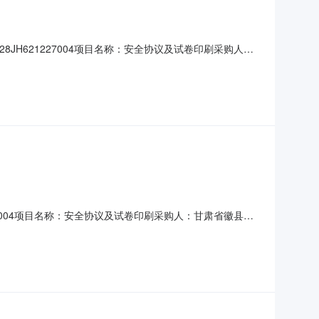
28JH621227004项目名称：安全协议及试卷印刷采购人：
教育关联中标/成交公告标题：签订日期：2024-09-11合
4-604906原合同名称：
1227004项目名称：安全协议及试卷印刷采购人：甘肃省徽县第
标/成交公告标题：签订日期：2024-09-11合同总金
府采购印刷服务采购合同合同名称：徽县第二