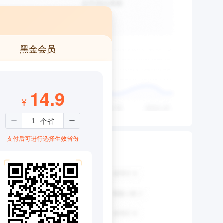
黑金会员
14.9
¥
支付后可进行选择生效省份