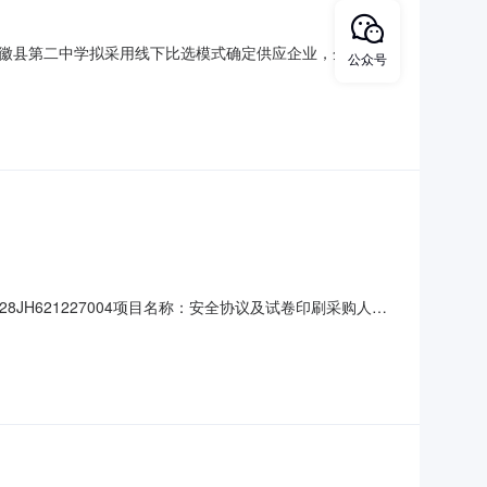
徽县第二中学拟采用线下比选模式确定供应企业，企业报名
公众号
选购项目采购方式线下比选采购需求（1）拟购买校服年级及学
面料成分要求、面料克
28JH621227004项目名称：安全协议及试卷印刷采购人：
教育关联中标/成交公告标题：签订日期：2024-09-11合
4-604906原合同名称：