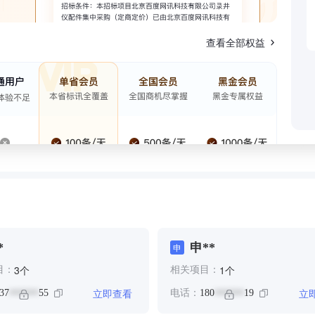
查看全部权益
*
申**
申
个
个
3
1
目：
相关项目：
立即查看
立
37
55
电话：
180
19
******
******