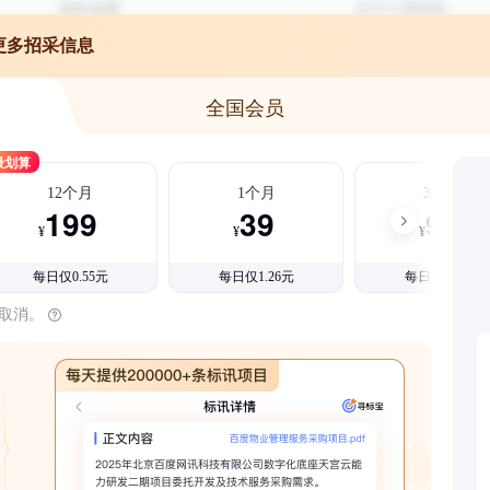
更多招采信息
全国会员
最划算
12个月
1个月
3个月
199
39
99
¥
¥
¥
每日仅0.55元
每日仅1.26元
每日仅1.08元
时取消。