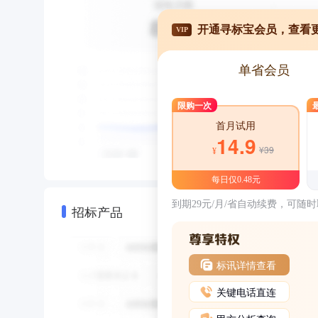
开通寻标宝会员，查看
VIP
单省会员
限购一次
首月试用
14.9
¥39
¥
每日仅0.48元
到期29元/月/省自动续费，可随
招标产品
标讯详情查看
关键电话直连