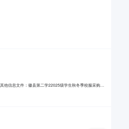
人其他信息文件：徽县第二学22025级学生秋冬季校服采购成
学徽县第二中学2025级学生秋冬校服供应商评选会”会议。
芒果