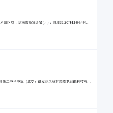
属区域：陇南市预算金额(元)：19,855.20项目开始时
批准书编号：NZC2024-A03-XY-98626采购方式：电子卖场
容四、报价明细成
名称徽县第二中学中标（成交）供应商名称甘肃酷龙智能科技有限