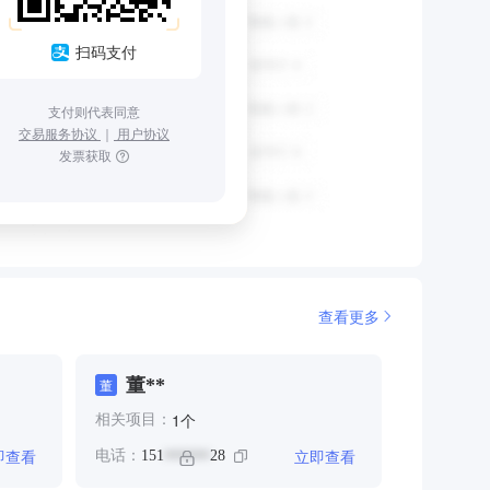
扫码支付
支付则代表同意
交易服务协议
｜
用户协议
发票获取
查看更多
董**
董
个
1
相关项目：
即查看
立即查看
电话：
151
28
******