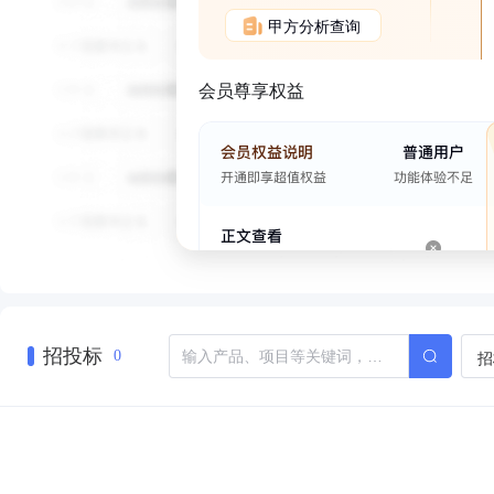
甲方分析查询
会员尊享权益
招投标
招
0