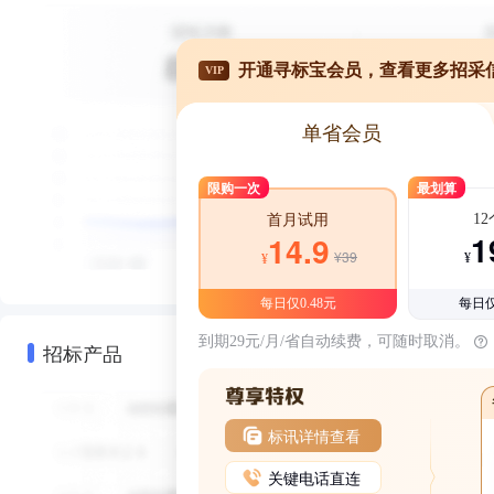
开通寻标宝会员，查看更多招采
VIP
单省会员
限购一次
最划算
1
首月试用
1
14.9
¥39
¥
¥
每日仅0.48元
每日仅
到期29元/月/省自动续费，可随时取消。
招标产品
标讯详情查看
关键电话直连