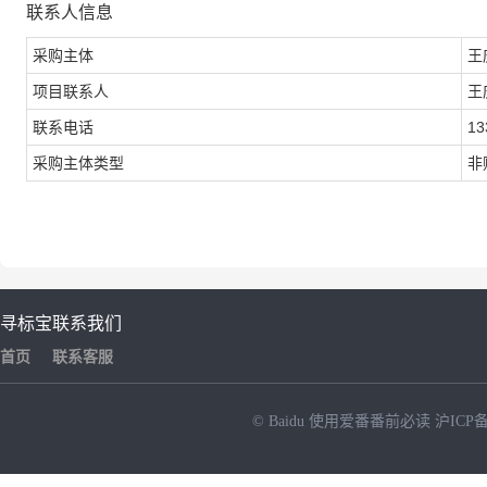
联系人信息
采购主体
王
项目联系人
王
联系电话
13
采购主体类型
非
寻标宝
联系我们
首页
联系客服
© Baidu
使用爱番番前必读
沪ICP备
NEW
HOT