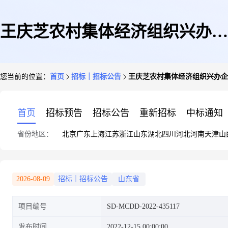
王庆芝农村集体经济组织兴办企
您当前的位置：
首页
招标｜招标公告
王庆芝农村集体经济组织兴办企
业使用集体建设用地审核勘测定
首页
招标预告
招标公告
重新招标
中标通知
省份地区：
北京
广东
上海
江苏
浙江
山东
湖北
四川
河北
河南
天津
山
界图、平面界址图中介服务直购
2026-08-09
招标｜招标公告
山东省
项目编号
SD-MCDD-2022-435117
采购公告
发布时间
2022-12-15 00:00:00