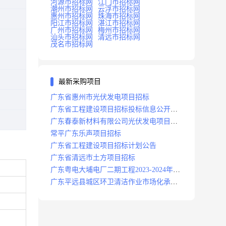
河源市招标网
江门市招标网
潮州市招标网
云浮市招标网
惠州市招标网
珠海市招标网
阳江市招标网
湛江市招标网
广州市招标网
梅州市招标网
汕头市招标网
清远市招标网
茂名市招标网
最新采购项目
广东省惠州市光伏发电项目招标
广东省工程建设项目招标投标信息公开目
录
广东春泰新材料有限公司光伏发电项目招
标
常平广东乐声项目招标
广东省工程建设项目招标计划公告
广东省清远市土方项目招标
广东粤电大埔电厂二期工程2023-2024年度
安保服务项目招标公告
广东平远县城区环卫清洁作业市场化承包
项目招标中标候选人公示