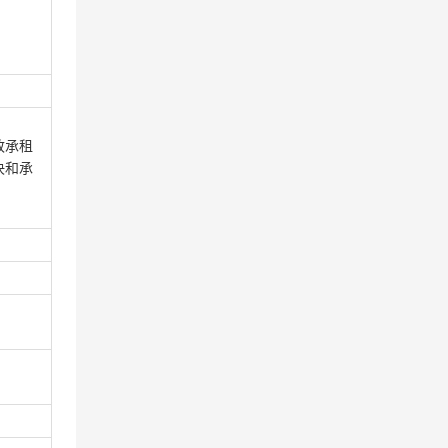
致承租
决和承