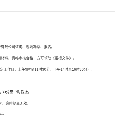
营有限公司咨询、现场勘察、报名。
明材料，资格审核合格，方可领取《招标文件》。
日(法定工作日，上午9时至11时30分，下午14时至16时30分）。
时30分至17时截止。
7时，逾时提交无效。
0室