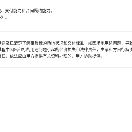
况、支付能力和合同履约能力。
件》。
用途及已清楚了解租赁标的场地状况和交付标准，如因场地用途问题，导
过程中因出租标的用途问题引起的经济损失和法律责任，由承租方自行解
责任，依法应由甲方提供有关资料办理的，甲方协助提供。