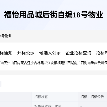
福怡用品城后街自编18号物业
8号物业
标通知
开标公示
候选人公示
企业招标查询
招标
河南
天津
山西
内蒙古
辽宁
吉林
黑龙江
安徽
福建
江西
湖南
广西
海南
重庆
贵州
招标状态
招标｜招标公告
标书获取截止时间