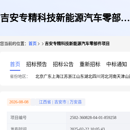
吉安专精科技新能源汽车零部件
您当前的位置：
首页
吉安专精科技新能源汽车零部件项目
项目
首页
招标预告
招标公告
重新招标
中标通知
省份地区：
北京
广东
上海
江苏
浙江
山东
湖北
四川
河北
河南
天津
山
2026-08-08
江西省
|
吉安市
|
万安县
项目编号
2502-360828-04-01-859258
发布时间
2025-02-22 10:05:43