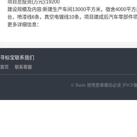
项目总投资(万元):19200
建设规模及内容:新建生产车间13000平方米，宿舍4000平
台，喷漆线6条，真空电镀线10条，项目建成后汽车零部件
更多详细信息：
寻标宝
联系我们
首页
联系客服
© Baidu
使用爱番番前必读
沪ICP备
NEW
HOT