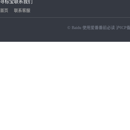
寻标宝
联系我们
首页
联系客服
© Baidu
使用爱番番前必读
沪ICP备
NEW
HOT
暂时没有搜索结果…