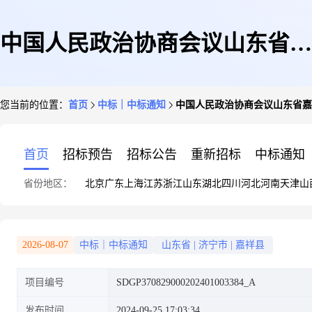
中国人民政治协商会议山东省嘉
您当前的位置：
首页
中标｜中标通知
中国人民政治协商会议山东省嘉
祥县委员会办公室县政协委员活
首页
招标预告
招标公告
重新招标
中标通知
省份地区：
北京
广东
上海
江苏
浙江
山东
湖北
四川
河北
河南
天津
山
动印刷支出成交公告
2026-08-07
中标｜中标通知
山东省
|
济宁市
|
嘉祥县
项目编号
SDGP370829000202401003384_A
发布时间
2024-09-25 17:03:34