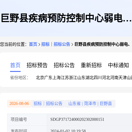
巨野县疾病预防控制中心弱电、
您当前的位置：
首页
招标｜招标公告
巨野县疾病预防控制中心弱电、
智能化、机房装饰工程项目
首页
招标预告
招标公告
重新招标
中标通知
省份地区：
北京
广东
上海
江苏
浙江
山东
湖北
四川
河北
河南
天津
山
2026-08-06
招标｜招标公告
山东省
|
菏泽市
|
巨野县
项目编号
SDGP371724000202302000151
发布时间
2024-01-02 10:19:58