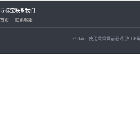
寻标宝
联系我们
首页
联系客服
© Baidu
使用爱番番前必读
沪ICP备
NEW
HOT
暂时没有搜索结果…