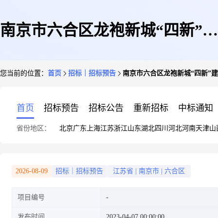
南京市六合区龙袍新城“四新”建
您当前的位置：
首页
招标｜招标预告
南京市六合区龙袍新城“四新”
设项目龙袍新城安置房二期E地
首页
招标预告
招标公告
重新招标
中标通知
省份地区：
北京
广东
上海
江苏
浙江
山东
湖北
四川
河北
河南
天津
山
块主体及二次结构工程
2026-08-09
招标｜招标预告
江苏省
|
南京市
|
六合区
项目编号
发布时间
2023-04-07 00:00:00