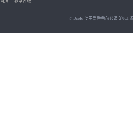
首页
联系客服
© Baidu
使用爱番番前必读
沪ICP备
NEW
HOT
暂时没有搜索结果…