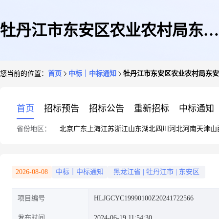
牡丹江市东安区农业农村局东安
您当前的位置：
首页
中标｜中标通知
牡丹江市东安区农业农村局东安
区大湾村厂房改造升级项目可研
首页
招标预告
招标公告
重新招标
中标通知
省份地区：
北京
广东
上海
江苏
浙江
山东
湖北
四川
河北
河南
天津
山
服务(第2次)结果公告
2026-08-08
中标｜中标通知
黑龙江省
|
牡丹江市
|
东安区
项目编号
HLJGCYC19990100Z20241722566
发布时间
2024-06-19 11:54:30