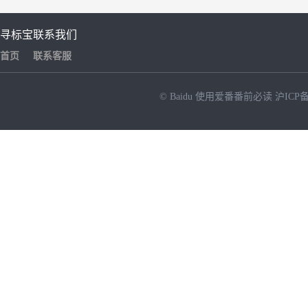
寻标宝
联系我们
首页
联系客服
© Baidu
使用爱番番前必读
沪ICP备
NEW
HOT
暂时没有搜索结果…