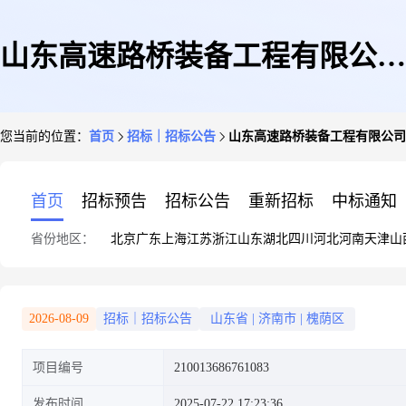
山东高速路桥装备工程有限公司
您当前的位置：
首页
招标｜招标公告
山东高速路桥装备工程有限公司
基础工程事业部材料采购
首页
招标预告
招标公告
重新招标
中标通知
省份地区：
北京
广东
上海
江苏
浙江
山东
湖北
四川
河北
河南
天津
山
2026-08-09
招标｜招标公告
山东省
|
济南市
|
槐荫区
项目编号
210013686761083
发布时间
2025-07-22 17:23:36