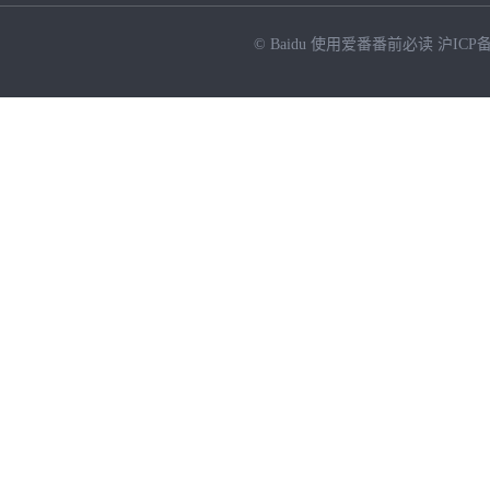
© Baidu
使用爱番番前必读
沪ICP备
NEW
HOT
暂时没有搜索结果…