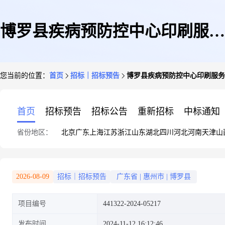
博罗县疾病预防控中心印刷服务
您当前的位置：
首页
招标｜招标预告
博罗县疾病预防控中心印刷服务
采购
首页
招标预告
招标公告
重新招标
中标通知
省份地区：
北京
广东
上海
江苏
浙江
山东
湖北
四川
河北
河南
天津
山
2026-08-09
招标｜招标预告
广东省
|
惠州市
|
博罗县
项目编号
441322-2024-05217
发布时间
2024-11-12 16:12:46