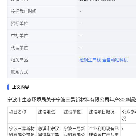
投标截止时间
招标单位
中标单位
代理单位
相关产品
磁钢生产线
全自动粘料机
联系方式
正文内容
宁波市生态环境局关于宁波三易新材料有限公司年产300吨
项目名称
建设地点
建设单位
建设项目概况
公众参
况
宁波三易新材
慈溪市宗汉
宁波三易新
企业利用现有已
/
料有限公司年
街道裕工路
材料有限公
建空置厂房从事