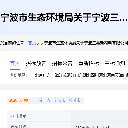
宁波市生态环境局关于宁波三易
您当前的位置：
首页
宁波市生态环境局关于宁波三易新材料有限公司年
新材料有限公司年产300吨磁钢
首页
招标预告
招标公告
重新招标
中标通知
省份地区：
北京
广东
上海
江苏
浙江
山东
湖北
四川
河北
河南
天津
山
生产线项目拟批准公告(慈溪分
2026-08-09
浙江省
|
宁波市
|
慈溪市
项目编号
局)
发布时间
2026-04-28 11:48:59