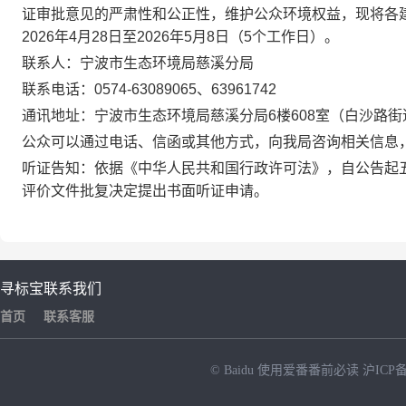
证审批意见的严肃性和公正性，维护公众环境权益，现将各
2026年4月28日至2026年5月8日（5个工作日）。
联系人：宁波市生态环境局慈溪分局
联系电话：0574-63089065、63961742
通讯地址：宁波市生态环境局慈溪分局6楼608室（白沙路街道
公众可以通过电话、信函或其他方式，向我局咨询相关信息
听证告知：依据《中华人民共和国行政许可法》，自公告起
评价文件批复决定提出书面听证申请。
寻标宝
联系我们
首页
联系客服
© Baidu
使用爱番番前必读
沪ICP备