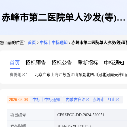
赤峰市第二医院单人沙发(等)直
您当前的位置：
首页
中标｜中标通知
赤峰市第二医院单人沙发(等)
接订购成交公告
首页
招标预告
招标公告
重新招标
中标通知
省份地区：
北京
广东
上海
江苏
浙江
山东
湖北
四川
河北
河南
天津
山
2026-08-08
中标｜中标通知
内蒙古自治区
|
赤峰市
|
红山区
项目编号
CFSZFCG-DD-2024-520051
发布时间
2024-04-29 17:01:52