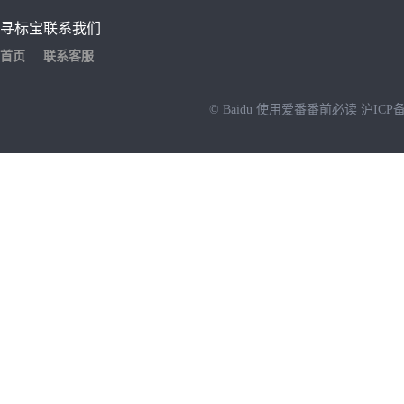
寻标宝
联系我们
首页
联系客服
© Baidu
使用爱番番前必读
沪ICP备
NEW
HOT
暂时没有搜索结果…