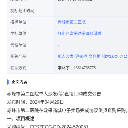
投标截止时间
招标单位
赤峰市第二医院
中标单位
红山区富美达家具经销处
代理单位
相关产品
单人沙发
更衣柜
文件柜
钢木床类
办公
联系方式
李沐宇：13614768778
正文内容
赤峰市第二医院单人沙发(等)直接订购成交公告
发布时间：2024年04月29日
赤峰市第二医院在政采商城电子卖场完成协议供货直购采购
一、项目概述
采购编号：CFSZFCG-DD-2024-520051