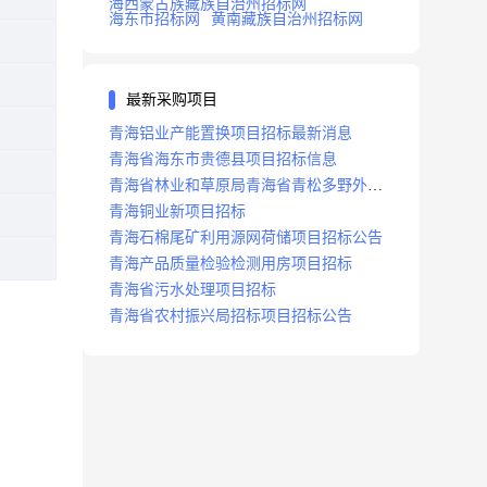
海西蒙古族藏族自治州招标网
海东市招标网
黄南藏族自治州招标网
最新采购项目
青海铝业产能置换项目招标最新消息
青海省海东市贵德县项目招标信息
青海省林业和草原局青海省青松多野外视
频监控项目招标公告
青海铜业新项目招标
青海石棉尾矿利用源网荷储项目招标公告
青海产品质量检验检测用房项目招标
青海省污水处理项目招标
青海省农村振兴局招标项目招标公告