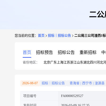
二公
您当前的位置：
首页
招标｜招标公告
二公局三公司湟西1
首页
招标预告
招标公告
重新招标
中
省份地区：
北京
广东
上海
江苏
浙江
山东
湖北
四川
河北
2026-08-07
招标｜招标公告
青海省
|
西宁市
|
湟源县
项目编号
FA00000529527
发布时间
2026-03-09 16:27:35