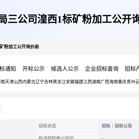
局三公司湟西1标矿粉加工公开
标矿粉加工公开询价函
标通知
开标公示
候选人公示
企业招标查询
招标
河南
天津
山西
内蒙古
辽宁
吉林
黑龙江
安徽
福建
江西
湖南
广西
海南
重庆
贵州
招标状态
招标｜招标公告
标书获取截止时间