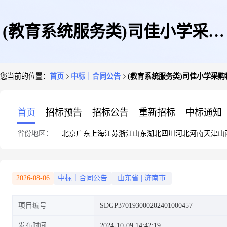
(教育系统服务类)司佳小学采购
您当前的位置：
首页
中标｜合同公告
(教育系统服务类)司佳小学采
租车合同公示
首页
招标预告
招标公告
重新招标
中标通知
省份地区：
北京
广东
上海
江苏
浙江
山东
湖北
四川
河北
河南
天津
山
2026-08-06
中标｜合同公告
山东省
|
济南市
项目编号
SDGP370193000202401000457
发布时间
2024-10-09 14:42:19