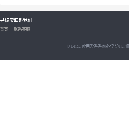
寻标宝
联系我们
首页
联系客服
© Baidu
使用爱番番前必读
沪ICP备
NEW
HOT
暂时没有搜索结果…