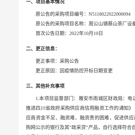
一、项目基本情况
原公告的采购项目编号：N5118022022000094
原公告的采购项目名称：周公山镇蔡山茶厂设备
首次公告日期：2022年10月10日
二、更正信息：
更正事项：采购公告
更正原因：
因疫情防控开标日期变更
更正内容：
三、其他补充事项
原公告的响应文件提交截止时间：2022-10-14 13:
1.本项目监督部门：雅安市雨城区财政局：电话号
原公告的开启时间：2022-10-14 13:30:00，更正
推进四川省政府采购供应商信用融资工作的通知》（川
原响应文件提交截止时间和开标时间定于202
应商资金不足、融资难、融资贵的困难，促进供应
和开标时间更正为2022年10月17日13时30分
购网公示的银行及其“政采贷”产品，自行选择符合