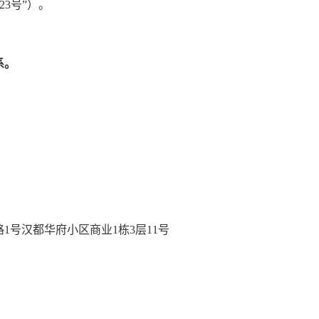
23号”）。
系。
1号汉都华府小区商业1栋3层11号