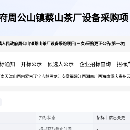
周公山镇蔡山茶厂设备采购项目
人民政府周公山镇蔡山茶厂设备采购项目(三次)采购更正公告(第一次)
标通知
开标公示
候选人公示
企业招标查询
招标
河南
天津
山西
内蒙古
辽宁
吉林
黑龙江
安徽
福建
江西
湖南
广西
海南
重庆
贵州
招标状态
招标｜信息变更
标书获取截止时间