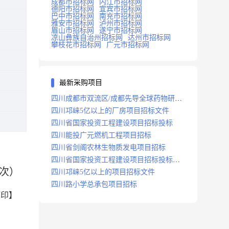
成都市招标网
内江市招标网
德阳市招标网
宜宾市招标网
巴中市招标网
南充市招标网
雅安市招标网
泸州市招标网
眉山市招标网
遂宁市招标网
凉山彝族自治州招标网
达州市招标网
攀枝花市招标网
广元市招标网
最新采购项目
四川成都市双流区/成都先导全球药物研发
生产基地(一期)(dj)项目招标标段
四川邛崃5亿以上的厂房项目招标文件
四川省国家投资工程建设项目招标投标
四川能投广元燃机工程项目招标
四川省剑阁农林生物质发电项目招标
四川省国家投资工程建设项目招标投标
次）
2008年版
四川邛崃5亿以上的项目招标文件
四川路小学总承包项目招标
打印】