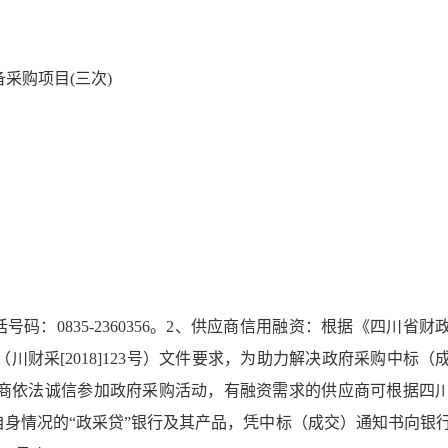
采购项目(三次)
30:00，更正为：2022-10-17 13:30:00。
码：0835-2360356。2、供应商信用融资：根据《四川省财
为：2022-10-17 13:30:00。
财采[2018]123号）文件要求，为助力解决政府采购中标（
2年10月14日 13时30分00秒（北京时间）；现响应文件提交
商依法诚信参加政府采购活动，有融资需求的供应商可根据四
00秒（北京时间）。
自身情况的“政采贷”银行及其产品，凭中标（成交）通知书向银