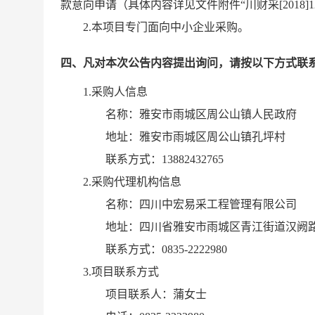
款意向申请（具体内容详见文件附件“川财采[2018]1
其他内容不变
2.本项目专门面向中小企业采购。
更正日期：
2022年10月12日
四、凡对本次公告内容提出询问，请按以下方式联
1.采购人信息
名称：
雅安市雨城区周公山镇人民政府
地址：
雅安市雨城区周公山镇孔坪村
联系方式：
13882432765
2.采购代理机构信息
名称：
四川中宏易采工程管理有限公司
地址：
四川省雅安市雨城区青江街道汉阙路
联系方式：
0835-2222980
3.项目联系方式
项目联系人：
蒲女士