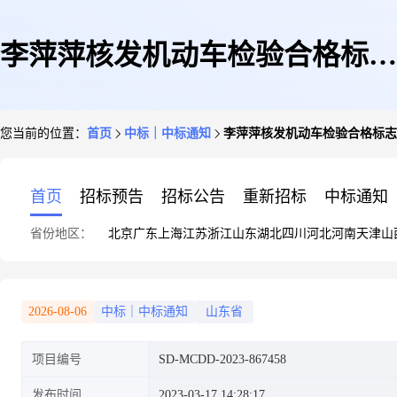
李萍萍核发机动车检验合格标志
您当前的位置：
首页
中标｜中标通知
李萍萍核发机动车检验合格标志
机动车安全技术检验检测中介服
首页
招标预告
招标公告
重新招标
中标通知
省份地区：
北京
广东
上海
江苏
浙江
山东
湖北
四川
河北
河南
天津
山
务议价成交公告
2026-08-06
中标｜中标通知
山东省
项目编号
SD-MCDD-2023-867458
发布时间
2023-03-17 14:28:17