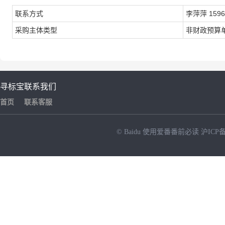
联系方式
李萍萍 1596
采购主体类型
非财政预算
寻标宝
联系我们
首页
联系客服
© Baidu
使用爱番番前必读
沪ICP备
NEW
HOT