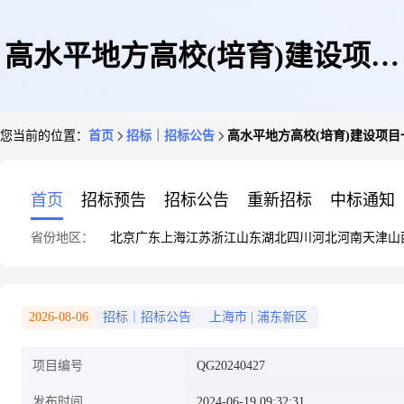
高水平地方高校(培育)建设项目
您当前的位置：
首页
招标｜招标公告
高水平地方高校(培育)建设项
一批设备的采购公告
首页
招标预告
招标公告
重新招标
中标通知
省份地区：
北京
广东
上海
江苏
浙江
山东
湖北
四川
河北
河南
天津
山
2026-08-06
招标｜招标公告
上海市
|
浦东新区
项目编号
QG20240427
发布时间
2024-06-19 09:32:31