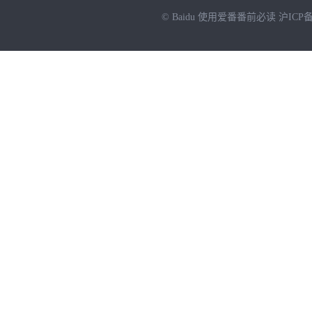
© Baidu
使用爱番番前必读
沪ICP备
NEW
HOT
暂时没有搜索结果…