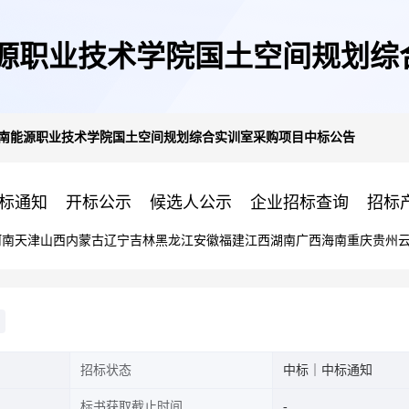
):云南能源职业技术学院国土空间
017):云南能源职业技术学院国土空间规划综合实训室采购项目中标公告
标通知
开标公示
候选人公示
企业招标查询
招标
河南
天津
山西
内蒙古
辽宁
吉林
黑龙江
安徽
福建
江西
湖南
广西
海南
重庆
贵州
招标状态
中标｜中标通知
标书获取截止时间