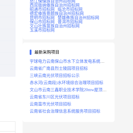
怒江傈僳族自治州招标网
西双版纳傣族自治州招标网
昭通市招标网
临沧市招标网
德宏傣族景颇族自治州招标网
昆明市招标网
楚雄彝族自治州招标网
保山市招标网
普洱市招标网
文山壮族苗族自治州招标网
玉溪市招标网
最新采购项目
宇球电力云南保山市水下立体发电系统项
目招标
云南省广南县烈士陵园项目招标
三峡云南光伏项目招标公示
赤水河(云南段)水环境综合治理项目招标
文山市云南三鑫职业技术学院20mw屋顶分
布式光伏设计施工总承包(epc)项目招标
云南省东川区光伏项目招标
云南蛮市光伏项目招标
云南省社会治理信息系统服务项目招标