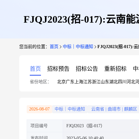
FJQJ2023(招-017
您当前的位置：
首页
中标｜中标通知
FJQJ2023(招-
首页
招标预告
招标公告
重新招标
中
省份地区：
北京
广东
上海
江苏
浙江
山东
湖北
四川
河北
2026-08-07
中标｜中标通知
云南省
|
曲靖市
|
麒麟区
项目编号
FJQJ2023（招-017）
发布时间
2023-05-06 10:40:40