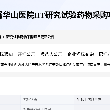
华山医院IIT研究试验药物采
IIT研究试验药物采购项目更正公告
标通知
开标公示
候选人公示
企业招标查询
招标
河南
天津
山西
内蒙古
辽宁
吉林
黑龙江
安徽
福建
江西
湖南
广西
海南
重庆
贵州
招标状态
招标｜信息变更
标书获取截止时间