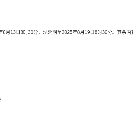
年
8
月
13
日
8
时
30
分，现延期至
2025
年
8
月
19
日
8
时
30
分。其余内
楼