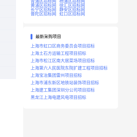
青浦区招标网
杨浦区招标网
黄浦区招标网
徐汇区招标网
长宁区招标网
静安区招标网
普陀区招标网
虹口区招标网
最新采购项目
上海市虹口区商务委员会项目招标
上海土石方运输工程项目招标
上海市松江区南大居菜场项目招标
上海第六人民医院东院扩建工程项目招标
上海宝冶集团雷州项目招标
上海市浦东新区地铁站装饰项目招标
上海建工集团深圳分公司项目招标
黑龙江上海电建风电项目招标