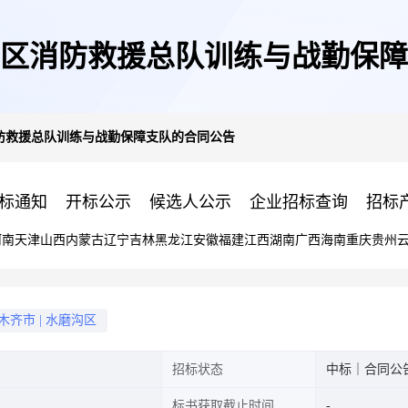
区消防救援总队训练与战勤保障
防救援总队训练与战勤保障支队的合同公告
标通知
开标公示
候选人公示
企业招标查询
招标
河南
天津
山西
内蒙古
辽宁
吉林
黑龙江
安徽
福建
江西
湖南
广西
海南
重庆
贵州
木齐市
|
水磨沟区
招标状态
中标｜合同公
标书获取截止时间