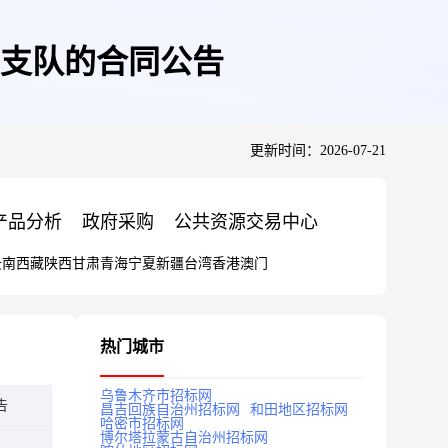
支队的合同公告
更新时间：2026-07-21
产品分析
政府采购
公共资源交易中心
云南
西藏
陕西
甘肃
青海
宁夏
新疆
台湾
香港
澳门
热门城市
乌鲁木齐市招标网
告
昌吉回族自治州招标网
和田地区招标网
哈密市招标网
博尔塔拉蒙古自治州招标网