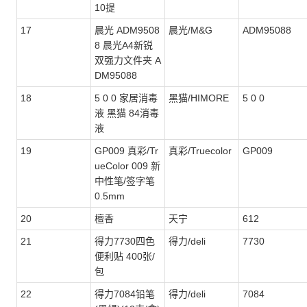
10提
17
晨光 ADM9508
晨光/M&G
ADM95088
8 晨光A4新锐
双强力文件夹 A
DM95088
18
5 0 0 家居消毒
黑猫/HIMORE
5 0 0
液 黑猫 84消毒
液
19
GP009 真彩/Tr
真彩/Truecolor
GP009
ueColor 009 新
中性笔/签字笔
0.5mm
20
檀香
天宁
612
21
得力7730四色
得力/deli
7730
便利贴 400张/
包
22
得力7084铅笔
得力/deli
7084