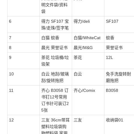
明文件袋/资料
袋
6
得力 SF107 宝
得力/deli
SF107
珠/走珠/签字笔
7
白猫 蚊香
白猫/WhiteCat
蚊香
8
晨光 荣誉证书
晨光/M&G
荣誉证书
9
茶花 垃圾桶/垃
茶花
12L
圾架
10
白云 地刮/玻璃
白云
免手洗旋转耐
刮/旋转拖把
磨拖把
11
齐心 B3058 订
齐心/Comix
B3058
书钉12号常用
订书针可装订2
5张
12
三友 36cm带耳
三友
收纳袋01
塑料垃圾袋购
物塑料袋 家用