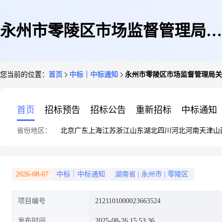
永州市零陵区市场监督管理局关
您当前的位置：
首页
中标｜中标通知
永州市零陵区市场监督管理局关
于活页替芯的网上超市采购项目
首页
招标预告
招标公告
重新招标
中标通知
省份地区：
北京
广东
上海
江苏
浙江
山东
湖北
四川
河北
河南
天津
山
成交公告
2026-08-07
中标｜中标通知
湖南省
|
永州市
|
零陵区
项目编号
2121101000023663524
发布时间
2025-08-26 15:53:36