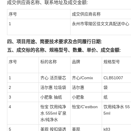
成交供应商名称、联系地址及成交金额:
序号
成交供应商名称
1
永州市零陵区佳文文具配送中心
四、项目用途、简要技术要求及合同履行日期:
五、成交标的名称、规格型号、数量、单价、成交金额:
序号
标的名称
品牌
规格型号
1
齐心 活页替芯
齐心/Comix
CLB51007
2
洁尔惠 垃圾袋
洁尔惠
袋
3
小肥象 抽纸
小肥象
纸
4
怡宝 饮用纯净
怡宝/C'estbon
饮用纯净水 55
水 555ml 矿泉
5ml
水/纯净水
5
美观 按扣袋透
美观
k83