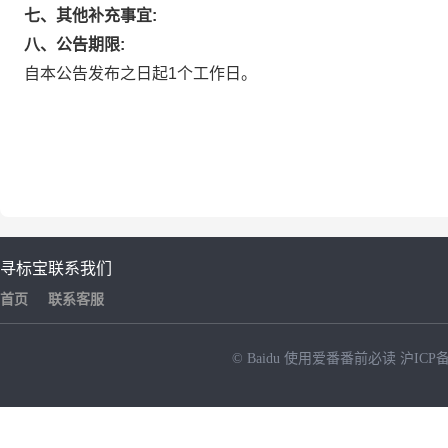
七、其他补充事宜:
八、公告期限:
自本公告发布之日起1个工作日。
寻标宝
联系我们
首页
联系客服
© Baidu
使用爱番番前必读
沪ICP备
NEW
HOT