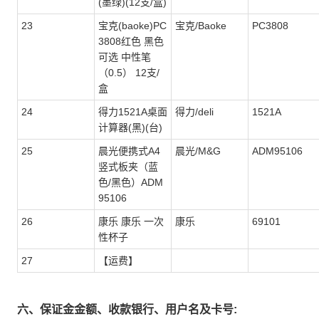
(墨绿)(12支/盒)
23
宝克(baoke)PC
宝克/Baoke
PC3808
3808红色 黑色
可选 中性笔
（0.5） 12支/
盒
24
得力1521A桌面
得力/deli
1521A
计算器(黑)(台)
25
晨光便携式A4
晨光/M&G
ADM95106
竖式板夹（蓝
色/黑色）ADM
95106
26
康乐 康乐 一次
康乐
69101
性杯子
27
【运费】
六、保证金金额、收款银行、用户名及卡号: