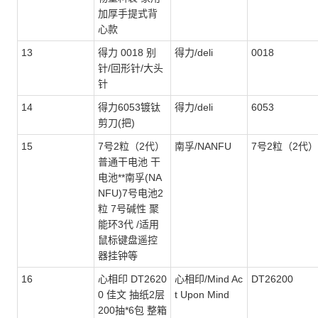
加厚手提式背
心款
13
得力 0018 别
得力/deli
0018
针/回形针/大头
针
14
得力6053镀钛
得力/deli
6053
剪刀(把)
15
7号2粒（2代）
南孚/NANFU
7号2粒（2代）
普通干电池 干
电池**南孚(NA
NFU)7号电池2
粒 7号碱性 聚
能环3代 /适用
鼠标键盘遥控
器挂钟等
16
心相印 DT2620
心相印/Mind Ac
DT26200
0 佳文 抽纸2层
t Upon Mind
200抽*6包 整箱